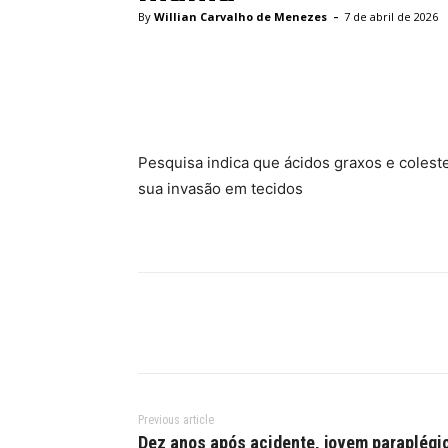
-
By
Willian Carvalho de Menezes
7 de abril de 2026
Facebook
Twitter
Pinte
Pesquisa indica que ácidos graxos e colest
sua invasão em tecidos
Previous article
Dez anos após acidente, jovem paraplégi