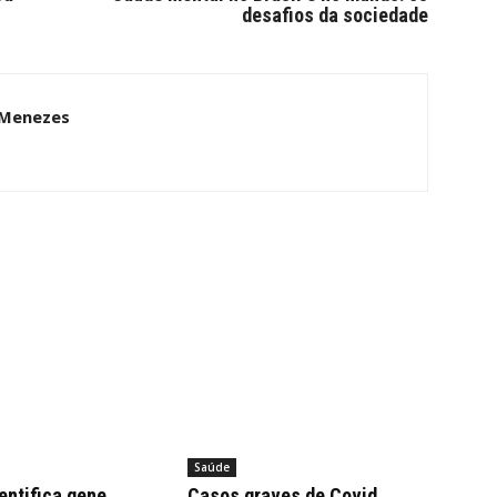
desafios da sociedade
 Menezes
Saúde
entifica gene
Casos graves de Covid