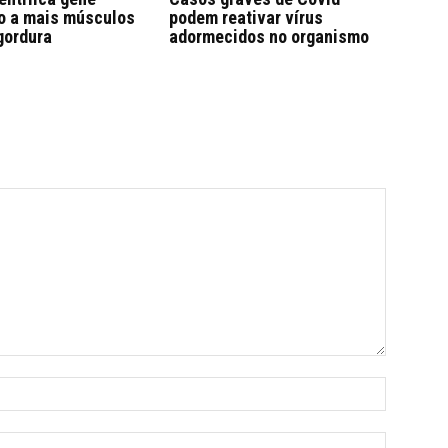
o a mais músculos
podem reativar vírus
gordura
adormecidos no organismo
Name:*
Email:*