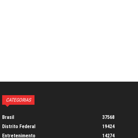
CATEGORIAS
Brasil
37568
Distrito Federal
19424
Entretenimento
14274