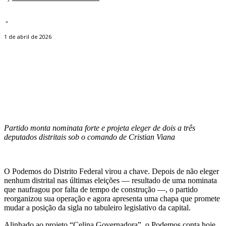
-
1 de abril de 2026
Facebook
Twitter
Pinterest
WhatsApp
Partido monta nominata forte e projeta eleger de dois a três
deputados distritais sob o comando de Cristian Viana
O Podemos do Distrito Federal virou a chave. Depois de não eleger
nenhum distrital nas últimas eleições — resultado de uma nominata
que naufragou por falta de tempo de construção —, o partido
reorganizou sua operação e agora apresenta uma chapa que promete
mudar a posição da sigla no tabuleiro legislativo da capital.
Alinhado ao projeto “Celina Governadora”, o Podemos conta hoje