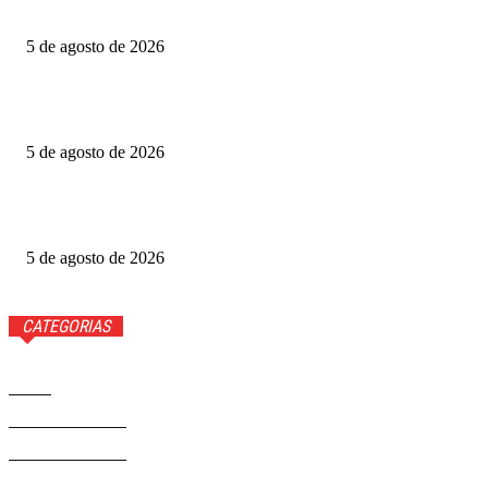
Quem voltou na repescagem do MasterChef 2026? Veja
5 de agosto de 2026
Grande Otelo premia 2 filmes na categoria principal; veja
vencedores
5 de agosto de 2026
Ted Lasso: veja quem volta e quem não estará na 4ª
temporada
5 de agosto de 2026
CATEGORIAS
Brasil
37558
Distrito Federal
19423
Entretenimento
14267
Saúde
9801