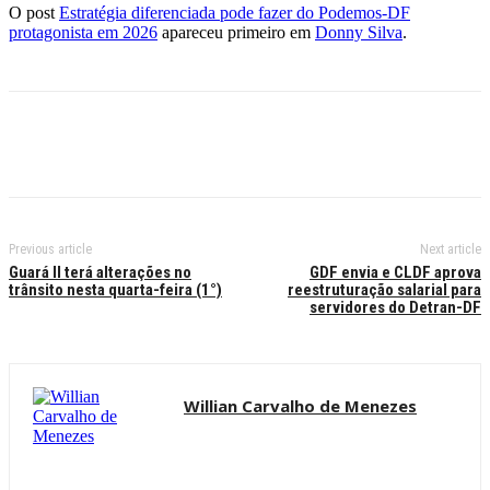
O post
Estratégia diferenciada pode fazer do Podemos-DF
protagonista em 2026
apareceu primeiro em
Donny Silva
.
Previous article
Next article
Guará II terá alterações no
GDF envia e CLDF aprova
trânsito nesta quarta-feira (1°)
reestruturação salarial para
servidores do Detran-DF
Willian Carvalho de Menezes