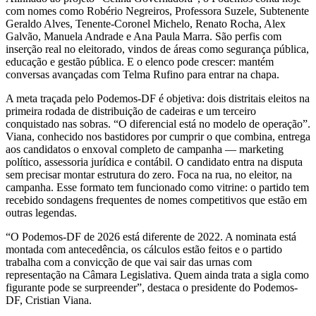
com nomes como Robério Negreiros, Professora Suzele, Subtenente
Geraldo Alves, Tenente-Coronel Michelo, Renato Rocha, Alex
Galvão, Manuela Andrade e Ana Paula Marra. São perfis com
inserção real no eleitorado, vindos de áreas como segurança pública,
educação e gestão pública. E o elenco pode crescer: mantém
conversas avançadas com Telma Rufino para entrar na chapa.
A meta traçada pelo Podemos-DF é objetiva: dois distritais eleitos na
primeira rodada de distribuição de cadeiras e um terceiro
conquistado nas sobras. “O diferencial está no modelo de operação”.
Viana, conhecido nos bastidores por cumprir o que combina, entrega
aos candidatos o enxoval completo de campanha — marketing
político, assessoria jurídica e contábil. O candidato entra na disputa
sem precisar montar estrutura do zero. Foca na rua, no eleitor, na
campanha. Esse formato tem funcionado como vitrine: o partido tem
recebido sondagens frequentes de nomes competitivos que estão em
outras legendas.
“O Podemos-DF de 2026 está diferente de 2022. A nominata está
montada com antecedência, os cálculos estão feitos e o partido
trabalha com a convicção de que vai sair das urnas com
representação na Câmara Legislativa. Quem ainda trata a sigla como
figurante pode se surpreender”, destaca o presidente do Podemos-
DF, Cristian Viana.