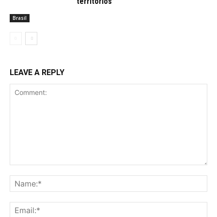
territórios”
Brasil
LEAVE A REPLY
Comment:
Na
Ema