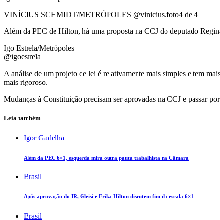
VINÍCIUS SCHMIDT/METRÓPOLES @vinicius.foto
4 de 4
Além da PEC de Hilton, há uma proposta na CCJ do deputado Regi
Igo Estrela/Metrópoles
@igoestrela
A análise de um projeto de lei é relativamente mais simples e tem ma
mais rigoroso.
Mudanças à Constituição precisam ser aprovadas na CCJ e passar por u
Leia também
Igor Gadelha
Além da PEC 6×1, esquerda mira outra pauta trabalhista na Câmara
Brasil
Após aprovação do IR, Gleisi e Erika Hilton discutem fim da escala 6×1
Brasil