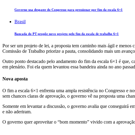
Governo usa desgaste do Congresso para pressionar por fim da escala 6×1
Brasil
Bancada do PT propõe novo projeto pelo fim da escala de trabalho 6×1
Por ser um projeto de lei, a proposta tem caminho mais ágil e menos
Comissão de Trabalho priorize a pauta, consolidando mais um avanço his
Outro ponto destacado pelo andamento do fim da escala 6×1 é que, ca
em plenário. Foi ela quem levantou essa bandeira ainda no ano passad
Nova aposta
O fim a escala 6×1 enfrenta uma ampla resistência no Congresso e no
sem chances claras de aprovação, o governo vê na proposta uma chan
Somente em levantar a discussão, o governo avalia que conseguirá em
e não aderiram.
O governo quer aproveitar o “bom momento” vivido com a aprovação 