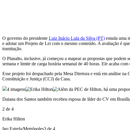
Facebook
Twitter
Pinterest
WhatsApp
O governo do presidente
Luiz Inácio Lula da Silva (PT)
estuda uma m
e adotar um Projeto de Lei com o mesmo conteúdo. A avaliação é que u
tramitação.
O Planalto, inclusive, já começou a mapear as propostas que podem s
semana e limite de carga horária semanal de 40 horas. Ele acaba com
Esse projeto foi despachado pela Mesa Diretora e está em análise na
Constituição e Justiça (CCJ) da Casa.
4 imagens
Daiana dos Santos também recebeu esposa de líder do CV em Brasíli
2 de 4
Erika Hilton
Igo Estrela/Metrópoles
3 de 4