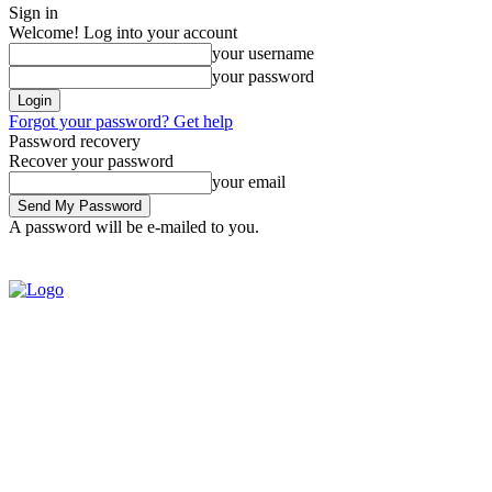
Sign in
Welcome! Log into your account
your username
your password
Forgot your password? Get help
Password recovery
Recover your password
your email
A password will be e-mailed to you.
SIGN IN / JOIN
BRASIL
POL