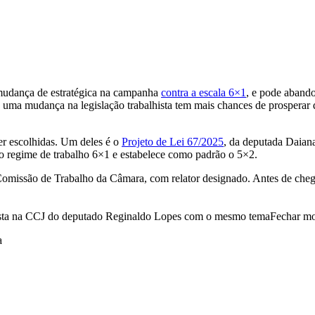
udança de estratégica na campanha
contra a escala 6×1
, e pode aband
ma mudança na legislação trabalhista tem mais chances de prosperar que
er escolhidas. Um deles é o
Projeto de Lei 67/2025
, da deputada Daian
 o regime de trabalho 6×1 e estabelece como padrão o 5×2.
 Comissão de Trabalho da Câmara, com relator designado. Antes de chega
Fechar mo
a