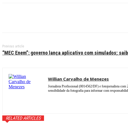
Previous article
“MEC Enem”: governo lança aplicativo com simulados; sai
Willian Carvalho de Menezes
Jornalista Profissional (0014562/DF) e fotojornalista com 
sensibilidade da fotografia para informar com responsabil
RELATED ARTICLES