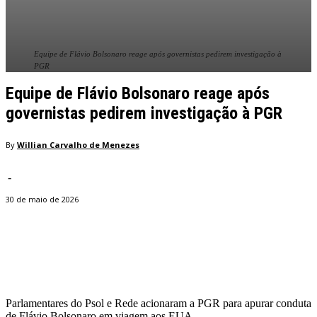
Equipe de Flávio Bolsonaro reage após governistas pedirem investigação à
PGR
Equipe de Flávio Bolsonaro reage após
governistas pedirem investigação à PGR
By
Willian Carvalho de Menezes
-
30 de maio de 2026
Facebook
Twitter
Pinterest
WhatsApp
Parlamentares do Psol e Rede acionaram a PGR para apurar conduta
de Flávio Bolsonaro em viagem aos EUA