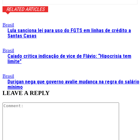
RELATED ARTICLES
Brasil
Lula sanciona lei para uso do FGTS em linhas de crédito a
Santas Casas
Brasil
Caiado critica indicação de vice de Flávio: “Hipocrisia tem
limite”
Brasil
Durigan nega que governo avalie mudança na regra do salário
mínimo
LEAVE A REPLY
Comment: