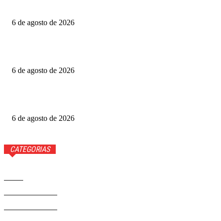
detalhes
6 de agosto de 2026
Fotógrafo Rainer Faulstich leva Studio Cosplay ao
Metrópoles Game Festival
6 de agosto de 2026
Diretor expõe “boicote” a O Agente Secreto após empate
no Grande Otelo
6 de agosto de 2026
CATEGORIAS
Brasil
37568
Distrito Federal
19424
Entretenimento
14274