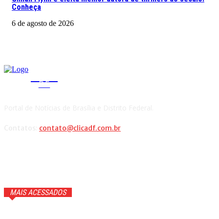
Conheça
6 de agosto de 2026
CLICA
DF
Portal de Notícias de Brasília e Distrito Federal.
Contatos:
contato@clicadf.com.br
MAIS ACESSADOS
GTA 6 ganhará trailer com cenas inéditas na Netflix. Veja