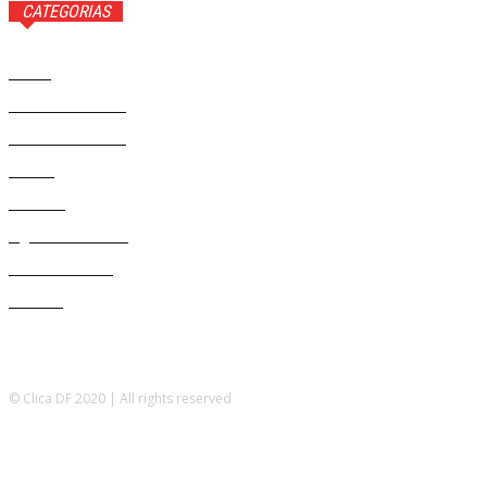
CATEGORIAS
Brasil
37558
Distrito Federal
19423
Entretenimento
14267
Saúde
9801
Politica
328
Agenda Cultural
46
Délio Andrade
32
Cultura
13
© Clica DF 2020 | All rights reserved