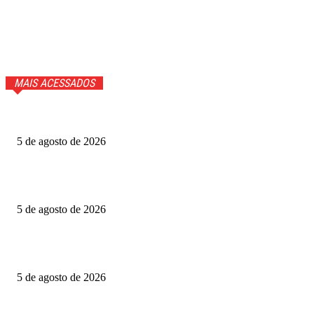
MAIS ACESSADOS
Quem voltou na repescagem do MasterChef 2026? Veja
5 de agosto de 2026
Grande Otelo premia 2 filmes na categoria principal; veja
vencedores
5 de agosto de 2026
Ted Lasso: veja quem volta e quem não estará na 4ª
temporada
5 de agosto de 2026