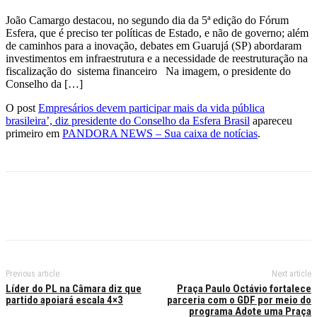
João Camargo destacou, no segundo dia da 5ª edição do Fórum
Esfera, que é preciso ter políticas de Estado, e não de governo; além
de caminhos para a inovação, debates em Guarujá (SP) abordaram
investimentos em infraestrutura e a necessidade de reestruturação na
fiscalização do sistema financeiro Na imagem, o presidente do
Conselho da […]
O post
Empresários devem participar mais da vida pública
brasileira’, diz presidente do Conselho da Esfera Brasil
apareceu
primeiro em
PANDORA NEWS – Sua caixa de notícias
.
Previous article
Next article
Líder do PL na Câmara diz que
Praça Paulo Octávio fortalece
partido apoiará escala 4×3
parceria com o GDF por meio do
programa Adote uma Praça