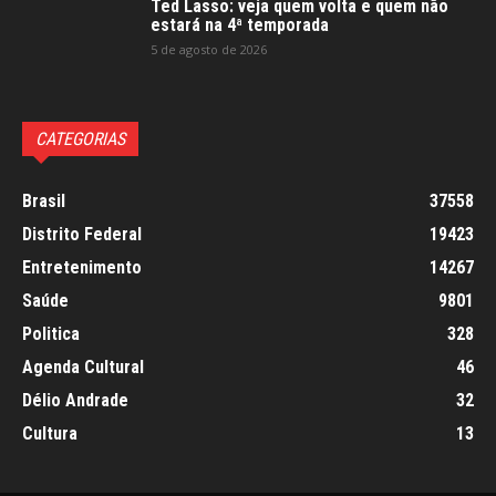
Ted Lasso: veja quem volta e quem não
estará na 4ª temporada
5 de agosto de 2026
CATEGORIAS
Brasil
37558
Distrito Federal
19423
Entretenimento
14267
Saúde
9801
Politica
328
Agenda Cultural
46
Délio Andrade
32
Cultura
13