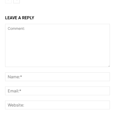
LEAVE A REPLY
Comment:
Na
Ema
Web