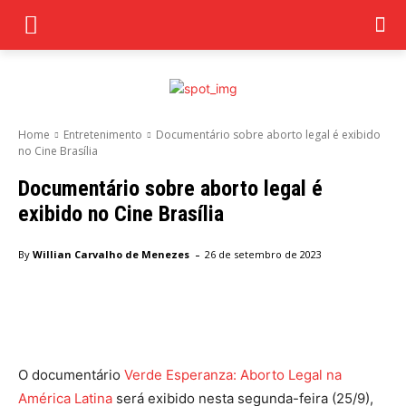
Home
Entretenimento
Documentário sobre aborto legal é exibido
no Cine Brasília
Documentário sobre aborto legal é
exibido no Cine Brasília
-
By
Willian Carvalho de Menezes
26 de setembro de 2023
Facebook
Twitter
Pinterest
Wha
O documentário
Verde Esperanza: Aborto Legal na
América Latina
será exibido nesta segunda-feira (25/9),