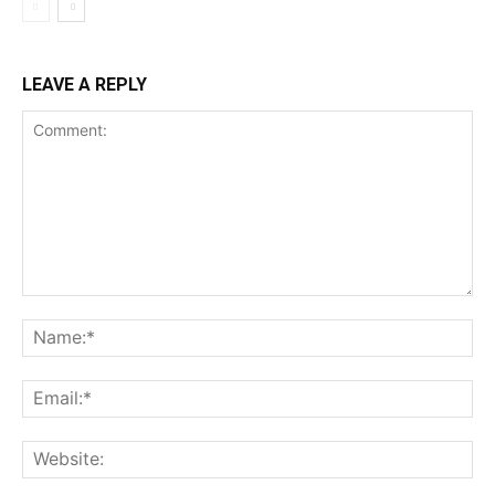
LEAVE A REPLY
Comment:
Na
Ema
Web