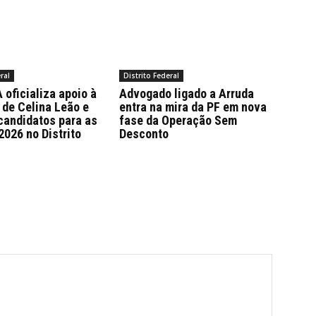
ral
Distrito Federal
oficializa apoio à
Advogado ligado a Arruda
 de Celina Leão e
entra na mira da PF em nova
candidatos para as
fase da Operação Sem
2026 no Distrito
Desconto