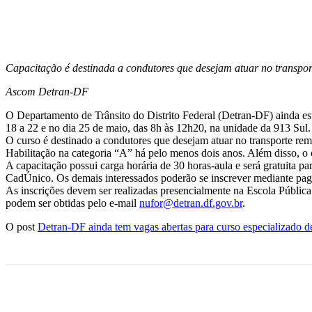
Facebook
Twitter
Pinterest
WhatsApp
Capacitação é destinada a condutores que desejam atuar no transpo
Ascom Detran-DF
O Departamento de Trânsito do Distrito Federal (Detran-DF) ainda est
18 a 22 e no dia 25 de maio, das 8h às 12h20, na unidade da 913 Sul.
O curso é destinado a condutores que desejam atuar no transporte rem
Habilitação na categoria “A” há pelo menos dois anos. Além disso, o 
A capacitação possui carga horária de 30 horas-aula e será gratuita
CadÚnico. Os demais interessados poderão se inscrever mediante pag
As inscrições devem ser realizadas presencialmente na Escola Públic
podem ser obtidas pelo e-mail
nufor@detran.df.gov.br
.
O post
Detran-DF ainda tem vagas abertas para curso especializado d