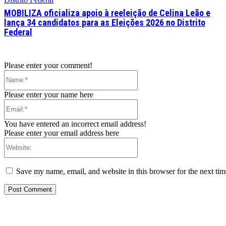
MOBILIZA oficializa apoio à reeleição de Celina Leão e
lança 34 candidatos para as Eleições 2026 no Distrito
Federal
Please enter your comment!
Name:*
Please enter your name here
Email:*
You have entered an incorrect email address!
Please enter your email address here
Website:
Save my name, email, and website in this browser for the next ti