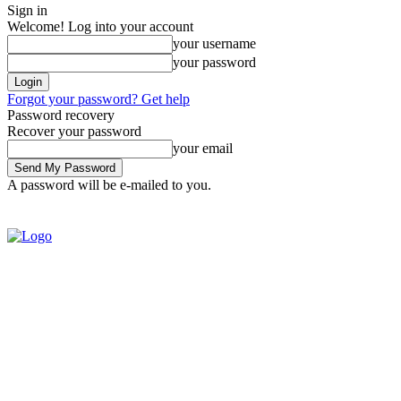
Sign in
Welcome! Log into your account
your username
your password
Forgot your password? Get help
Password recovery
Recover your password
your email
A password will be e-mailed to you.
SIGN IN / JOIN
BRASIL
POL