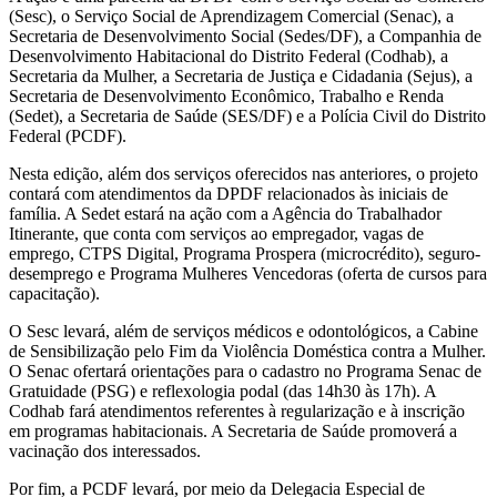
(Sesc), o Serviço Social de Aprendizagem Comercial (Senac), a
Secretaria de Desenvolvimento Social (Sedes/DF), a Companhia de
Desenvolvimento Habitacional do Distrito Federal (Codhab), a
Secretaria da Mulher, a Secretaria de Justiça e Cidadania (Sejus), a
Secretaria de Desenvolvimento Econômico, Trabalho e Renda
(Sedet), a Secretaria de Saúde (SES/DF) e a Polícia Civil do Distrito
Federal (PCDF).
Nesta edição, além dos serviços oferecidos nas anteriores, o projeto
contará com atendimentos da DPDF relacionados às iniciais de
família. A Sedet estará na ação com a Agência do Trabalhador
Itinerante, que conta com serviços ao empregador, vagas de
emprego, CTPS Digital, Programa Prospera (microcrédito), seguro-
desemprego e Programa Mulheres Vencedoras (oferta de cursos para
capacitação).
O Sesc levará, além de serviços médicos e odontológicos, a Cabine
de Sensibilização pelo Fim da Violência Doméstica contra a Mulher.
O Senac ofertará orientações para o cadastro no Programa Senac de
Gratuidade (PSG) e reflexologia podal (das 14h30 às 17h). A
Codhab fará atendimentos referentes à regularização e à inscrição
em programas habitacionais. A Secretaria de Saúde promoverá a
vacinação dos interessados.
Por fim, a PCDF levará, por meio da Delegacia Especial de