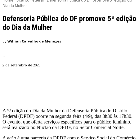
Home
Distrito Federal
Defensoria Pública do DF promove 5ª edição do
Dia da Mulher
Defensoria Pública do DF promove 5ª edição
do Dia da Mulher
By
Willian Carvalho de Menezes
-
2 de setembro de 2023
Facebook
Twitter
Pinterest
WhatsApp
A 5ª edição do Dia da Mulher da Defensoria Pública do Distrito
Federal (DPDF) ocorre na segunda-feira (4/9), das 8h30 às 17h30.
O evento, que oferta serviços específicos para o público feminino,
será realizado no Nuclão da DPDF, no Setor Comercial Norte.
A ação é uma parceria da DPDF com o Serviço Social do Comércio