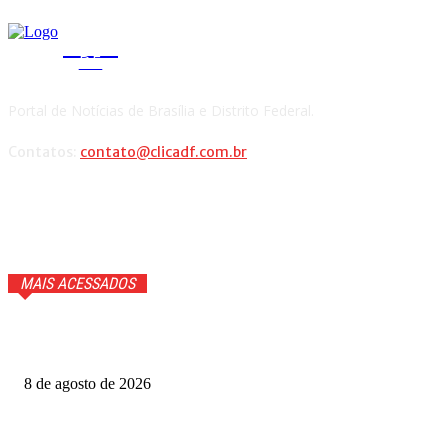
CLICA
DF
Portal de Notícias de Brasília e Distrito Federal.
Contatos:
contato@clicadf.com.br
MAIS ACESSADOS
Fazenda Churrascada Brasília aposta em experiência
completa para celebrar o Dia dos Pais
8 de agosto de 2026
Daniel Donizet leva Ração do Bem à Ceilândia e mobiliza
população em favor dos animais de rua