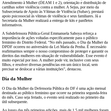
Atendimento à Mulher (DEAM 1 e 2), orientação e distribuição de
cartilhas sobre violência contra a mulher. A Sejus, por meio da
Subsecretaria de Apoio às Vítimas de Violência (Subav), prestará
apoio psicossocial às vítimas de violência e seus familiares. Já a
Secretaria da Mulher realizará a entrega de kits e panfletos
informativos.
A Subdefensora Pública-Geral Emmanuela Saboya reforça a
importância de ações voltadas especificamente para o público
feminino do Distrito Federal. “No mês passado, o Dia da Mulher da
DPDF ocorreu no aniversário da Lei Maria da Penha. É necessário
reafirmarmos sempre o nosso compromisso de proteger e garantir os
direitos das mulheres em situação de vulnerabilidade. Esse evento é
muito especial por isso. A mulher pode vir, inclusive com seus
filhos, e resolver diversas pendências em um único local, sem
precisar se deslocar a várias instituições”, destacou.
Dia da Mulher
O Dia da Mulher da Defensoria Pública do DF é uma ação mensal
destinada ao público feminino que ocorre na primeira segunda-feira
do mês. Caso seja feriado, o evento será realizado no primeiro dia
útil subsequente.
Ao longo das três primeiras edições, mais de 1,5 mil mulheres foram