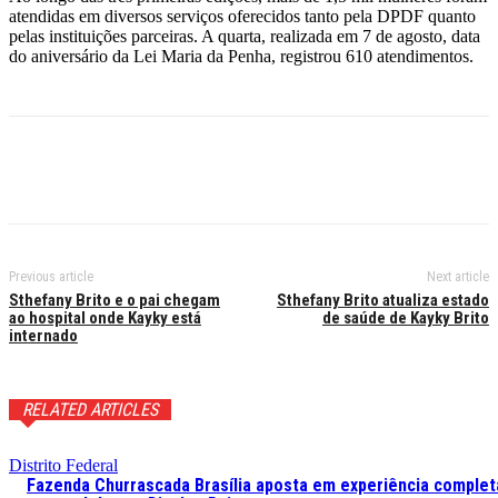
atendidas em diversos serviços oferecidos tanto pela DPDF quanto
pelas instituições parceiras. A quarta, realizada em 7 de agosto, data
do aniversário da Lei Maria da Penha, registrou 610 atendimentos.
Previous article
Next article
Sthefany Brito e o pai chegam
Sthefany Brito atualiza estado
ao hospital onde Kayky está
de saúde de Kayky Brito
internado
RELATED ARTICLES
Distrito Federal
Fazenda Churrascada Brasília aposta em experiência complet