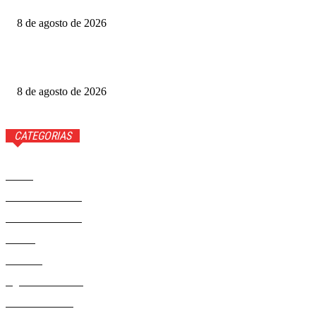
8 de agosto de 2026
Atenção! Golpistas estão cobrando por processos seletivos
ou cursos de capacitação em unidades de saúde do DF
8 de agosto de 2026
CATEGORIAS
Brasil
37581
Distrito Federal
19432
Entretenimento
14284
Saúde
9817
Politica
329
Agenda Cultural
46
Délio Andrade
32