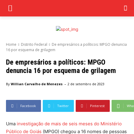
Home
Distrito Federal
De empresários a políticos: MPGO denuncia
16 por esquema de grilagem
De empresários a políticos: MPGO
denuncia 16 por esquema de grilagem
-
By
Willian Carvalho de Menezes
2 de setembro de 2023
Facebook
Twitter
Pinterest
Wha
Uma
investigação de mais de seis meses do Ministério
Público de Goiás
(MPGO) chegou a 16 nomes de pessoas