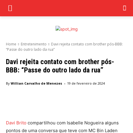
Home
Entretenimento
Davi rejeita contato com brother pós-BBB:
“Passe do outro lado da rua”
Davi rejeita contato com brother pós-
BBB: “Passe do outro lado da rua”
-
By
Willian Carvalho de Menezes
19 de fevereiro de 2024
Facebook
Twitter
Pinterest
Wha
Davi Brito
compartilhou com Isabelle Nogueira alguns
pontos de uma conversa que teve com MC Bin Laden