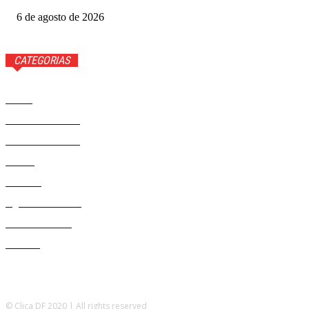
6 de agosto de 2026
CATEGORIAS
Brasil
37568
Distrito Federal
19424
Entretenimento
14274
Saúde
9808
Politica
328
Agenda Cultural
46
Délio Andrade
32
Cultura
13
© Clica DF 2020 | All rights reserved