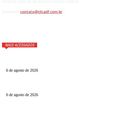
Portal de Notícias de Brasília e Distrito Federal.
Contatos:
contato@clicadf.com.br
MAIS ACESSADOS
GTA 6 ganhará trailer com cenas inéditas na Netflix. Veja
detalhes
6 de agosto de 2026
Fotógrafo Rainer Faulstich leva Studio Cosplay ao
Metrópoles Game Festival
6 de agosto de 2026
Diretor expõe “boicote” a O Agente Secreto após empate
no Grande Otelo