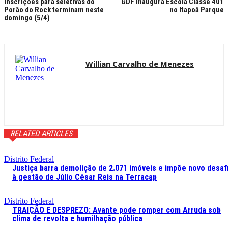
Inscrições para seletivas do
GDF inaugura Escola Classe 401
Porão do Rock terminam neste
no Itapoã Parque
domingo (5/4)
Willian Carvalho de Menezes
RELATED ARTICLES
Distrito Federal
Justiça barra demolição de 2.071 imóveis e impõe novo desaf
à gestão de Júlio César Reis na Terracap
Distrito Federal
TRAIÇÃO E DESPREZO: Avante pode romper com Arruda sob
clima de revolta e humilhação pública