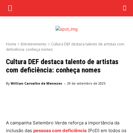
Home
Entretenimento
Cultura DEF destaca talento de artistas com
deficiência: conheça nomes
Cultura DEF destaca talento de artistas
com deficiência: conheça nomes
-
By
Willian Carvalho de Menezes
29 de setembro de 2025
Facebook
Twitter
Pinterest
Wha
A campanha Setembro Verde reforça a importância da
inclusão das
pessoas com deficiência
(PcD) em todos os