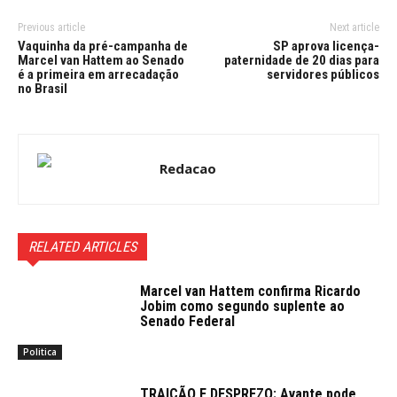
Previous article
Next article
Vaquinha da pré-campanha de
SP aprova licença-
Marcel van Hattem ao Senado
paternidade de 20 dias para
é a primeira em arrecadação
servidores públicos
no Brasil
Redacao
RELATED ARTICLES
Marcel van Hattem confirma Ricardo
Jobim como segundo suplente ao
Senado Federal
Politica
TRAIÇÃO E DESPREZO: Avante pode