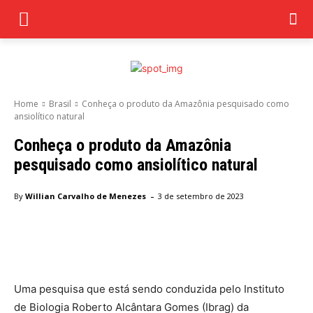
Home
Brasil
Conheça o produto da Amazônia pesquisado como
ansiolítico natural
Conheça o produto da Amazônia
pesquisado como ansiolítico natural
-
By
Willian Carvalho de Menezes
3 de setembro de 2023
Facebook
Twitter
Pinterest
Wha
Uma pesquisa que está sendo conduzida pelo Instituto
de Biologia Roberto Alcântara Gomes (Ibrag) da