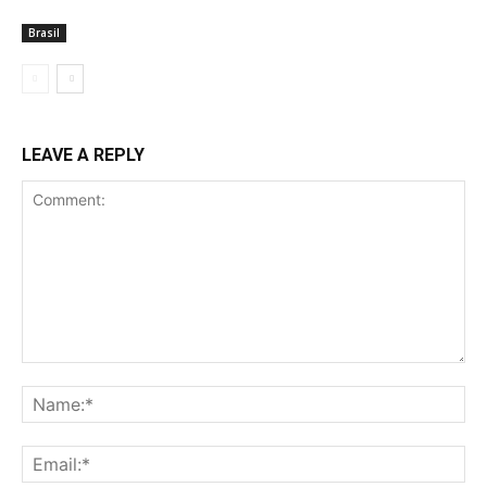
Brasil
LEAVE A REPLY
Comment:
Na
Ema