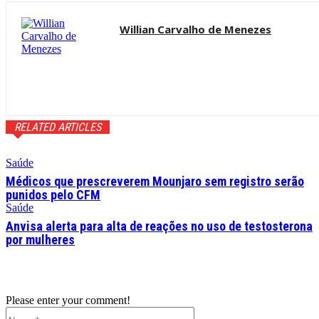
Willian Carvalho de Menezes
RELATED ARTICLES
Saúde
Médicos que prescreverem Mounjaro sem registro serão
punidos pelo CFM
Saúde
Anvisa alerta para alta de reações no uso de testosterona
por mulheres
Please enter your comment!
Name:*