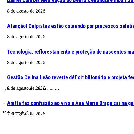
Daniel Donizet leva Ração do Bem à Ceilândia e mobiliza
8 de agosto de 2026
Atenção! Golpistas estão cobrando por processos seleti
8 de agosto de 2026
Tecnologia, reflorestamento e proteção de nascentes ma
8 de agosto de 2026
Gestão Celina Leão reverte déficit bilionário e projeta 
8 de agosto de 2026
By
Willian Carvalho de Menezes
Anitta faz confissão ao vivo e Ana Maria Braga cai na ga
-
12 de maio de 2026
7 de agosto de 2026