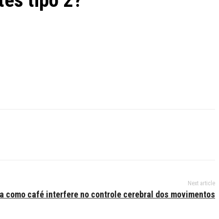
es tipo 2?
Next article
a como café interfere no controle cerebral dos movimentos