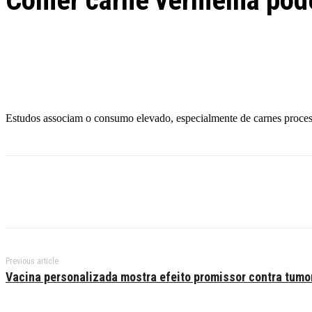
Comer carne vermelha pode
Facebook
Twitter
Pinterest
WhatsApp
Estudos associam o consumo elevado, especialmente de carnes proces
Previous article
Vacina personalizada mostra efeito promissor contra tumo