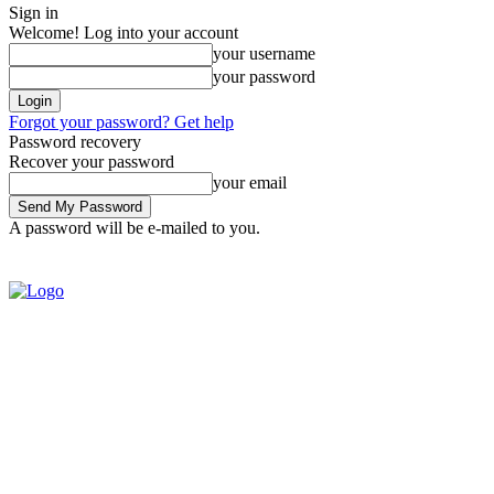
Sign in
Welcome! Log into your account
your username
your password
Forgot your password? Get help
Password recovery
Recover your password
your email
A password will be e-mailed to you.
SIGN IN / JOIN
BRASIL
POL