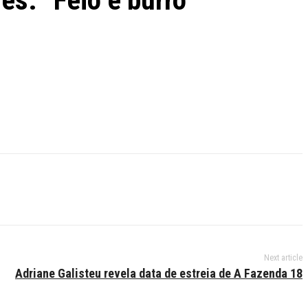
s: “Feio e burro”
Next article
Adriane Galisteu revela data de estreia de A Fazenda 18