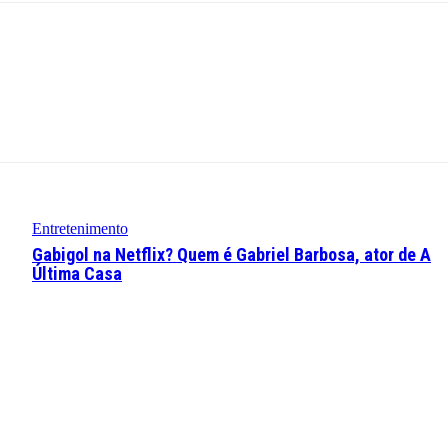
Entretenimento
Gabigol na Netflix? Quem é Gabriel Barbosa, ator de A
Última Casa