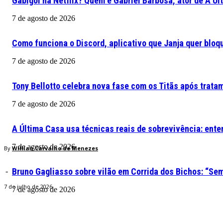
Gabigol na Netflix? Quem é Gabriel Barbosa, ator de A Ú
7 de agosto de 2026
Como funciona o Discord, aplicativo que Janja quer bloqu
7 de agosto de 2026
Tony Bellotto celebra nova fase com os Titãs após trata
7 de agosto de 2026
A Última Casa usa técnicas reais de sobrevivência: ente
7 de agosto de 2026
By
Willian Carvalho de Menezes
Bruno Gagliasso sobre vilão em Corrida dos Bichos: “S
-
7 de julho de 2026
7 de agosto de 2026