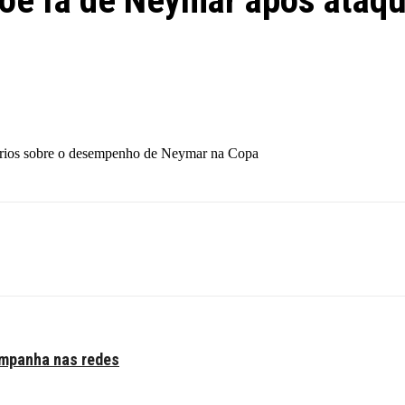
õe fã de Neymar após ataque
tários sobre o desempenho de Neymar na Copa
mpanha nas redes