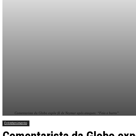
Comentarista da Globo expõe fã de Neymar após ataques: “Feio e burro”
Entretenimento