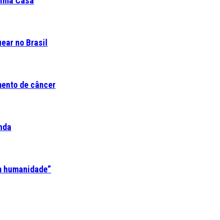
ltima Casa
ear no Brasil
mento de câncer
nda
em humanidade”