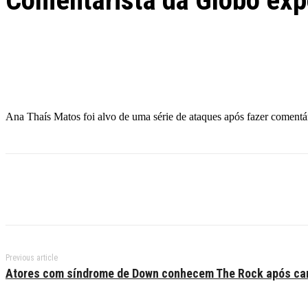
Comentarista da Globo exp
Facebook
Twitter
Pinterest
WhatsApp
Ana Thaís Matos foi alvo de uma série de ataques após fazer comen
Previous article
Atores com síndrome de Down conhecem The Rock após ca