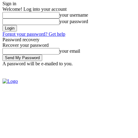
Sign in
Welcome! Log into your account
your username
your password
Forgot your password? Get help
Password recovery
Recover your password
your email
A password will be e-mailed to you.
SIGN IN / JOIN
BRASIL
POL