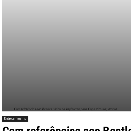
Com referências aos Beatles, vídeo da Inglaterra para Copa viraliza; assista
Entretenimento