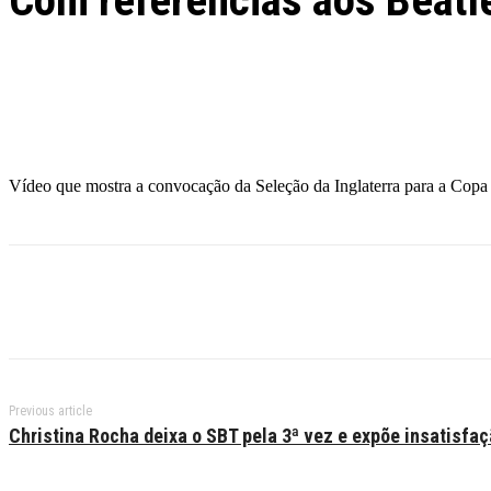
Com referências aos Beatles
Facebook
Twitter
Pinterest
WhatsApp
Vídeo que mostra a convocação da Seleção da Inglaterra para a Copa d
Previous article
Christina Rocha deixa o SBT pela 3ª vez e expõe insatisfa