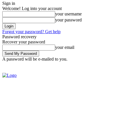
Sign in
Welcome! Log into your account
your username
your password
Forgot your password? Get help
Password recovery
Recover your password
your email
A password will be e-mailed to you.
SIGN IN / JOIN
BRASIL
POL