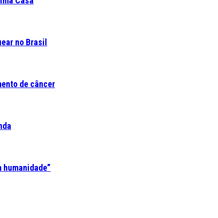
ltima Casa
ear no Brasil
mento de câncer
nda
em humanidade”