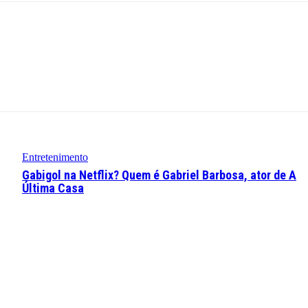
Entretenimento
Gabigol na Netflix? Quem é Gabriel Barbosa, ator de A
Última Casa