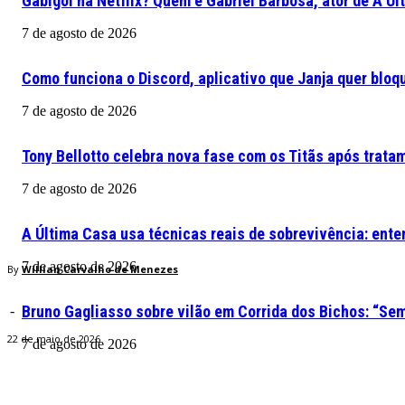
Gabigol na Netflix? Quem é Gabriel Barbosa, ator de A Ú
7 de agosto de 2026
Como funciona o Discord, aplicativo que Janja quer bloqu
7 de agosto de 2026
Tony Bellotto celebra nova fase com os Titãs após trata
7 de agosto de 2026
A Última Casa usa técnicas reais de sobrevivência: ente
7 de agosto de 2026
By
Willian Carvalho de Menezes
Bruno Gagliasso sobre vilão em Corrida dos Bichos: “S
-
22 de maio de 2026
7 de agosto de 2026