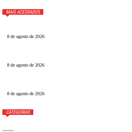
MAIS ACESSADOS
Cauã Reymond coloca repórter em saia justa ao vivo
8 de agosto de 2026
Produtoras cobram GDF por recursos para o Festival de
Brasília
8 de agosto de 2026
Luis Roberto volta à Globo quatro meses após diagnóstico
de câncer
8 de agosto de 2026
CATEGORIAS
Brasil
37593