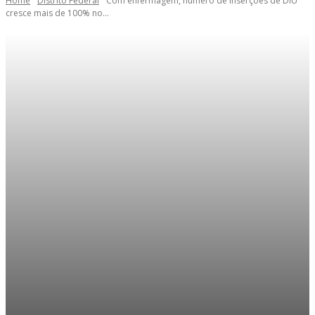
Home
Distrito Federal
Com enfermagem, número de inserções de DIU
cresce mais de 100% no...