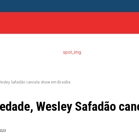
ITICA
DISTRITO FEDERAL
SAÚDE
ENTRETENIME
esley Safadão cancela show em Brasília
iedade, Wesley Safadão ca
2023