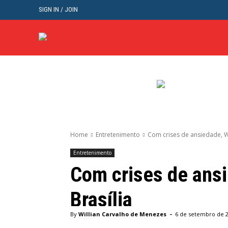
SIGN IN / JOIN
BRASIL
POL
Home
Entretenimento
Com crises de ansiedade, W
Entretenimento
Com crises de ans
Brasília
-
By
Willian Carvalho de Menezes
6 de setembro de 