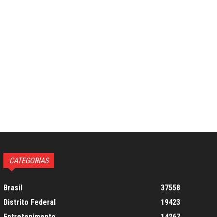
CATEGORIAS
Brasil
37558
Distrito Federal
19423
Entretenimento
14267