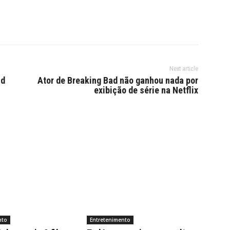
Next article
ld
Ator de Breaking Bad não ganhou nada por
exibição de série na Netflix
nto
Entretenimento