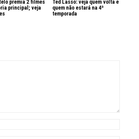
elo premia 2 filmes
Ted Lasso: veja quem volta e
ria principal; veja
quem não estará na 4ª
es
temporada
Name:*