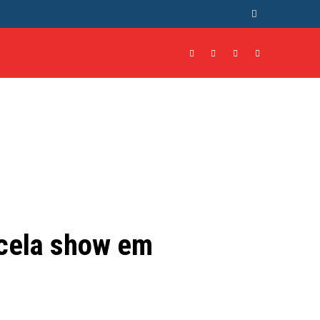
NTO
CULTURA
MORE
ncela show em