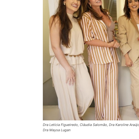
Dra Letícia Figueiredo, Cláudia Salomão, Dra Karoline Araú
Dra Maysa Lugan