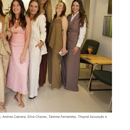
jo, Andrea Cabrera, Silva Chaves, Taienne Fernandes, Thayná Assunção e