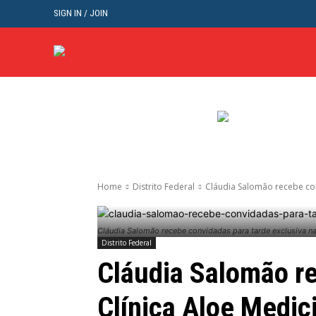
SIGN IN / JOIN
BRASIL
POL
Home
Distrito Federal
Cláudia Salomão recebe con
Cláudia Salomão recebe convidadas para tarde exclusiva na
Distrito Federal
Cláudia Salomão re
Clínica Aloe Medic