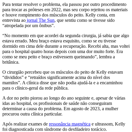
Para tentar resolver o problema, ela passou por outro procedimento
para trocar as próteses em 2022, mas seu corpo rejeitou os materiais
e houve rompimento dos músculos do peito. Kelly conta, em
entrevista ao
jornal The Sun
, que sentiu como se tivesse sido
“atropelada por um ônibus”.
“No momento em que acordei da segunda cirurgia, já sabia que algo
estava errado. Meu braço estava esquisito, como se eu tivesse
dormido em cima dele durante a recuperação. Recebi alta, mas voltei
para o hospital quatro horas depois com uma dor muito forte. Era
como se meu peito e braço estivessem queimando”, lembra a
britânica.
O cirurgião percebeu que os músculos do peito de Kelly estavam
“divididos” e “retraídos significamente acima do nível dos
mamilos”. A clínica disse que não podia ajudá-la e a encaminhou
para o clínico-geral da rede pública.
A dor no peito piorou ao longo do ano seguinte e, apesar de várias
idas ao hospital, os profissionais de saúde não conseguiram
determinar a causa do problema. Em agosto de 2023, a mulher
procurou outra clínica particular.
Após realizar exames de
ressonância magnética
e ultrassom, Kelly
foi diagnosticada com síndrome do desfiladeiro torácico.