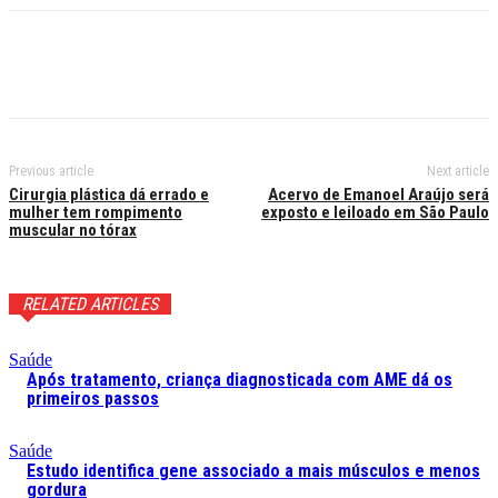
Previous article
Next article
Cirurgia plástica dá errado e
Acervo de Emanoel Araújo será
mulher tem rompimento
exposto e leiloado em São Paulo
muscular no tórax
RELATED ARTICLES
Saúde
Após tratamento, criança diagnosticada com AME dá os
primeiros passos
Saúde
Estudo identifica gene associado a mais músculos e menos
gordura