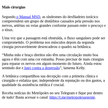
Mais cirurgias
Segundo
o Manual MSD
, as síndromes do desfiladeiro torácico
compreendem um grupo de distúrbios causados pela pressão nos
nervos, artérias ou veias grandes conforme passam entre o pescoço e
o tórax.
Uma vez que a passagem está obstruída, o fluxo sanguíneo pode ser
comprometido. O problema nos músculos depois da segunda
cirurgia provavelmente desencadeou o quadro na britânica.
“Minha mão e braço direitos não têm uma circulação muito boa
agora e têm com uma cor estranha. Posso precisar de mais cirurgias
para reparar os nervos em algum momento do futuro. Ainda estou
sentindo dor e
lutei contra a depressão
”, lamenta Kelly.
A britânica compartilhou sua decepção com a primeira clínica e
cirurgião e enfatiza que, independente da reputação ou dos gastos, a
qualidade da assistência médica é crucial.
Receba notícias do Metrópoles no seu Telegram e fique por dentro
de tudo! Basta acessar o canal:
https://t.me/metropolesurgente
.