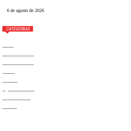
no Grande Otelo
6 de agosto de 2026
CATEGORIAS
Brasil
37568
Distrito Federal
19424
Entretenimento
14274
Saúde
9808
Politica
328
Agenda Cultural
46
Délio Andrade
32
Cultura
13