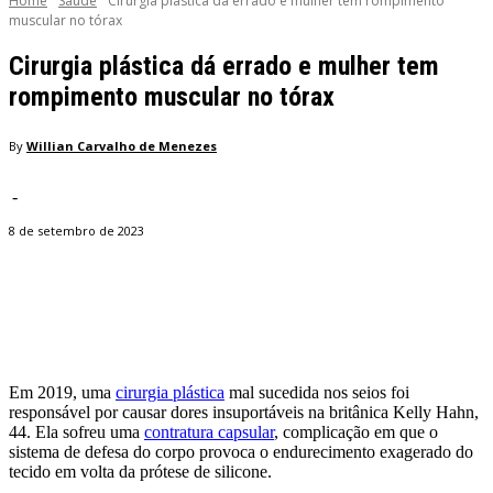
Home
Saúde
Cirurgia plástica dá errado e mulher tem rompimento
muscular no tórax
Cirurgia plástica dá errado e mulher tem
rompimento muscular no tórax
By
Willian Carvalho de Menezes
-
8 de setembro de 2023
Facebook
Twitter
Pinterest
WhatsApp
Em 2019, uma
cirurgia plástica
mal sucedida nos seios foi
responsável por causar dores insuportáveis na britânica Kelly Hahn,
44. Ela sofreu uma
contratura capsular
, complicação em que o
sistema de defesa do corpo provoca o endurecimento exagerado do
tecido em volta da prótese de silicone.