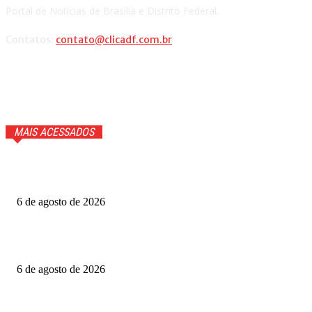
Portal de Notícias de Brasília e Distrito Federal.
Contatos:
contato@clicadf.com.br
MAIS ACESSADOS
GTA 6 ganhará trailer com cenas inéditas na Netflix. Veja
detalhes
6 de agosto de 2026
Fotógrafo Rainer Faulstich leva Studio Cosplay ao
Metrópoles Game Festival
6 de agosto de 2026
Diretor expõe “boicote” a O Agente Secreto após empate