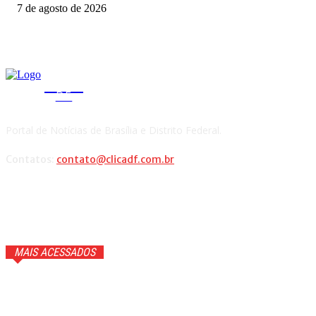
7 de agosto de 2026
CLICA
DF
Portal de Notícias de Brasília e Distrito Federal.
Contatos:
contato@clicadf.com.br
MAIS ACESSADOS
Anitta faz confissão ao vivo e Ana Maria Braga cai na
gargalhada. Veja