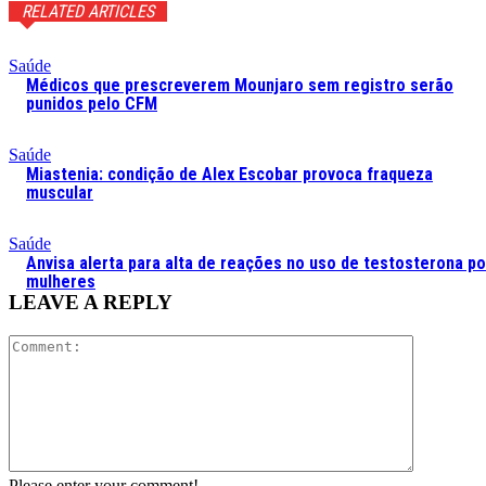
RELATED ARTICLES
Saúde
Médicos que prescreverem Mounjaro sem registro serão
punidos pelo CFM
Saúde
Miastenia: condição de Alex Escobar provoca fraqueza
muscular
Saúde
Anvisa alerta para alta de reações no uso de testosterona po
mulheres
LEAVE A REPLY
Comment:
Please enter your comment!