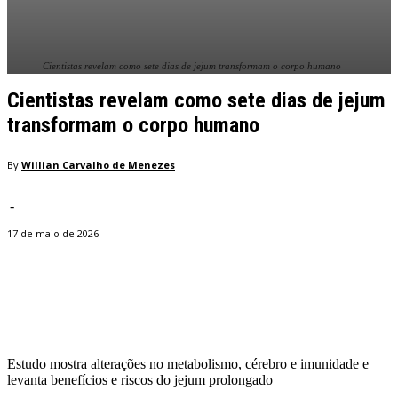
Cientistas revelam como sete dias de jejum transformam o corpo humano
Cientistas revelam como sete dias de jejum
transformam o corpo humano
By
Willian Carvalho de Menezes
-
17 de maio de 2026
Facebook
Twitter
Pinterest
WhatsApp
Estudo mostra alterações no metabolismo, cérebro e imunidade e
levanta benefícios e riscos do jejum prolongado