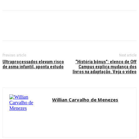
Previous article
Next article
Ultraprocessados elevam risco
“História bônus”: elenco de Off
de asma infantil, aponta estudo
Campus explica mudança dos
livros na adaptação. Veja o vídeo
Willian Carvalho de Menezes