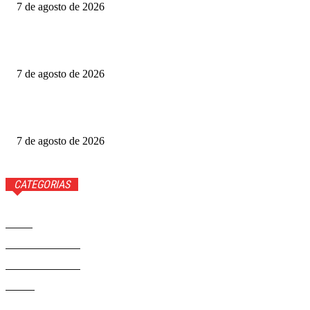
7 de agosto de 2026
Gabigol na Netflix? Quem é Gabriel Barbosa, ator de A
Última Casa
7 de agosto de 2026
Como funciona o Discord, aplicativo que Janja quer bloquear
no Brasil
7 de agosto de 2026
CATEGORIAS
Brasil
37581
Distrito Federal
19427
Entretenimento
14284
Saúde
9817
Politica
329