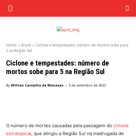
Home
Brasil
Ciclone e tempestades: número de mortos sobe para
5 na Região Sul
Ciclone e tempestades: número de
mortos sobe para 5 na Região Sul
-
By
Willian Carvalho de Menezes
5 de setembro de 2023
Facebook
Twitter
Pinterest
Wha
O número de mortes causadas pela passagem do
ciclone
extratopical
, que atingiu a Região Sul na madrugada de