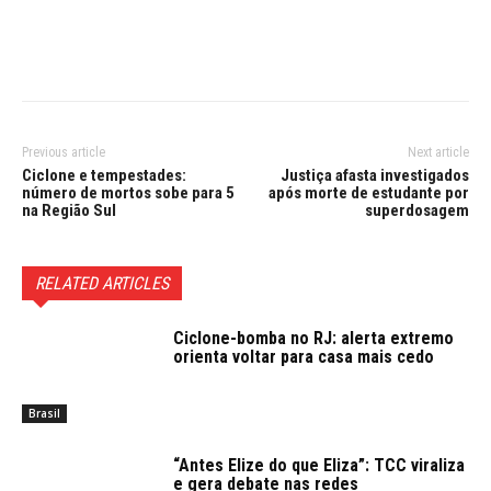
Previous article
Next article
Ciclone e tempestades:
Justiça afasta investigados
número de mortos sobe para 5
após morte de estudante por
na Região Sul
superdosagem
RELATED ARTICLES
Ciclone-bomba no RJ: alerta extremo
orienta voltar para casa mais cedo
Brasil
“Antes Elize do que Eliza”: TCC viraliza
e gera debate nas redes