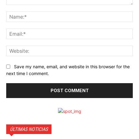
Comment:
Na
Ema
Web
Save my name, email, and website in this browser for the
next time I comment.
ÚLTIMAS NOTICIAS