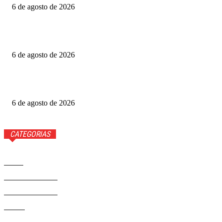
6 de agosto de 2026
Fotógrafo Rainer Faulstich leva Studio Cosplay ao
Metrópoles Game Festival
6 de agosto de 2026
Diretor expõe “boicote” a O Agente Secreto após empate
no Grande Otelo
6 de agosto de 2026
CATEGORIAS
Brasil
37568
Distrito Federal
19424
Entretenimento
14274
Saúde
9808
Politica
328