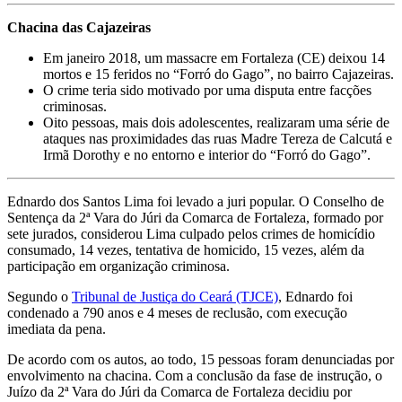
Chacina das Cajazeiras
Em janeiro 2018, um massacre em Fortaleza (CE) deixou 14
mortos e 15 feridos no “Forró do Gago”, no bairro Cajazeiras.
O crime teria sido motivado por uma disputa entre facções
criminosas.
Oito pessoas, mais dois adolescentes, realizaram uma série de
ataques nas proximidades das ruas Madre Tereza de Calcutá e
Irmã Dorothy e no entorno e interior do “Forró do Gago”.
Ednardo dos Santos Lima foi levado a juri popular. O Conselho de
Sentença da 2ª Vara do Júri da Comarca de Fortaleza, formado por
sete jurados, considerou Lima culpado pelos crimes de homicídio
consumado, 14 vezes, tentativa de homicido, 15 vezes, além da
participação em organização criminosa.
Segundo o
Tribunal de Justiça do Ceará (TJCE)
, Ednardo foi
condenado a 790 anos e 4 meses de reclusão, com execução
imediata da pena.
De acordo com os autos, ao todo, 15 pessoas foram denunciadas por
envolvimento na chacina. Com a conclusão da fase de instrução, o
Juízo da 2ª Vara do Júri da Comarca de Fortaleza decidiu por