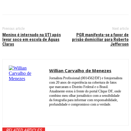
Previous article
Next article
Menino é internado na UTI após
PGR manifesta-se a favor de
levar soco em escola de Águas
prisão domiciliar para Roberto
Claras
Jefferson
Willian Carvalho de Menezes
Jornalista Profissional (0014562/DF) e fotojornalista
com 20 anos de experiência na cobertura de fatos
que marcaram o Distrito Federal e o Brasil.
Atualmente estou à frente do portal Clique DF, onde
combino meu olhar jornalístico com a sensibilidade
da fotografia para informar com responsabilidade,
profundidade e compromisso com a verdade.
RELATED ARTICLES