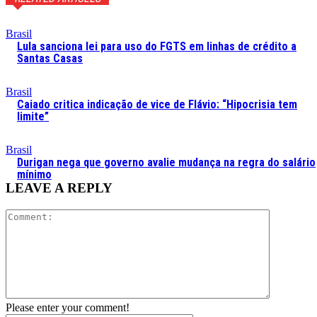
Brasil
Lula sanciona lei para uso do FGTS em linhas de crédito a
Santas Casas
Brasil
Caiado critica indicação de vice de Flávio: “Hipocrisia tem
limite”
Brasil
Durigan nega que governo avalie mudança na regra do salário
mínimo
LEAVE A REPLY
Comment:
Please enter your comment!