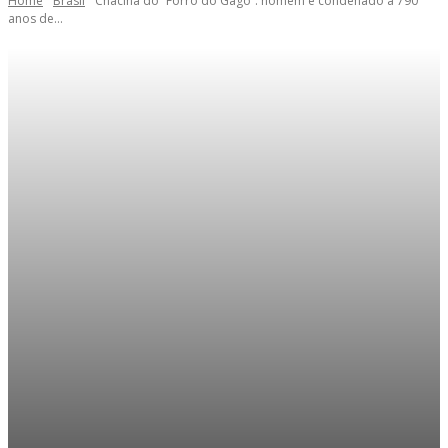
Home
Brasil
Chacina do “Forró do Gago”: homem é condenado a 790
anos de...