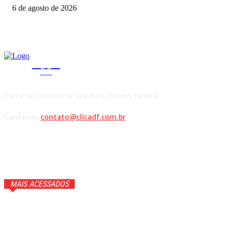
6 de agosto de 2026
CLICA
DF
Portal de Notícias de Brasília e Distrito Federal.
Contatos:
contato@clicadf.com.br
MAIS ACESSADOS
GTA 6 ganhará trailer com cenas inéditas na Netflix. Veja
detalhes