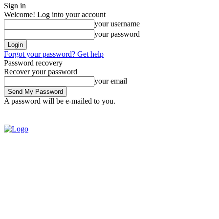
Sign in
Welcome! Log into your account
your username
your password
Forgot your password? Get help
Password recovery
Recover your password
your email
A password will be e-mailed to you.
SIGN IN / JOIN
BRASIL
POL