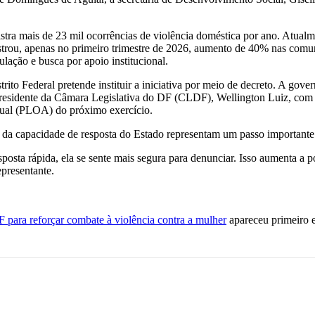
istra mais de 23 mil ocorrências de violência doméstica por ano. Atua
strou, apenas no primeiro trimestre de 2026, aumento de 40% nas com
ação e busca por apoio institucional.
 Federal pretende instituir a iniciativa por meio de decreto. A govern
o presidente da Câmara Legislativa do DF (CLDF), Wellington Luiz, com
Anual (PLOA) do próximo exercício.
o da capacidade de resposta do Estado representam um passo importante
osta rápida, ela se sente mais segura para denunciar. Isso aumenta a pos
epresentante.
 para reforçar combate à violência contra a mulher
apareceu primeiro