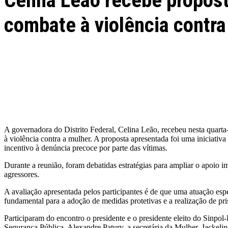
Celina Leão recebe propost
combate à violência contra
Facebook
Twitter
Pinterest
WhatsApp
A governadora do Distrito Federal, Celina Leão, recebeu nesta quarta
à violência contra a mulher. A proposta apresentada foi uma iniciati
incentivo à denúncia precoce por parte das vítimas.
Durante a reunião, foram debatidas estratégias para ampliar o apoio im
agressores.
A avaliação apresentada pelos participantes é de que uma atuação espe
fundamental para a adoção de medidas protetivas e a realização de pri
Participaram do encontro o presidente e o presidente eleito do Sinpo
Segurança Pública, Alexandre Patury, a secretária da Mulher, Jackeli