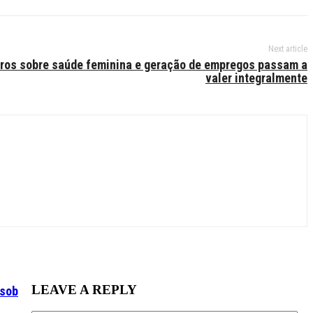
Next article
iros sobre saúde feminina e geração de empregos passam a
valer integralmente
LEAVE A REPLY
 sob