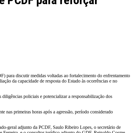
e PCDF para reforçar
DF) para discutir medidas voltadas ao fortalecimento do enfrentamento
liação da capacidade de resposta do Estado às ocorrências e no
diligências policiais e potencializar a responsabilização dos
nte nas primeiras horas após a agressão, período considerado
gado-geral adjunto da PCDF, Saulo Ribeiro Lopes, o secretário de
le Ferreira, e o consultor jurídico adjunto do GDF, Reinaldo Cosme