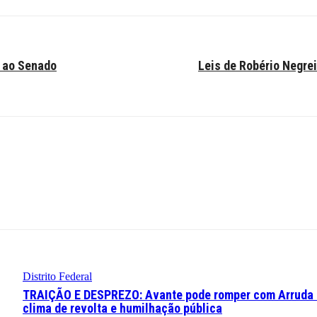
a ao Senado
Leis de Robério Negre
Distrito Federal
TRAIÇÃO E DESPREZO: Avante pode romper com Arruda
clima de revolta e humilhação pública