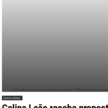
Celina Leão recebe proposta construída por Sinpol-DF e PCDF para reforçar combate
Distrito Federal