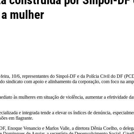
a construída por Sinpol-DF 
 a mulher
-feira, 10/6, representantes do Sinpol-DF e da Polícia Civil do DF (PC
va do sindicato com apoio e alinhamento da corporação, com foco na amp
ediato às mulheres em situação de violência, aumentar a efetividade das 
cializada e integrada tende a elevar os índices de denúncia, especialme
sões em flagrante.
l-DF, Enoque Venancio e Marlos Valle, a diretora Dênia Coelho, o dele
ne Domingues de Aguiar, a secretária de Desenvolvimento Social, Gisel