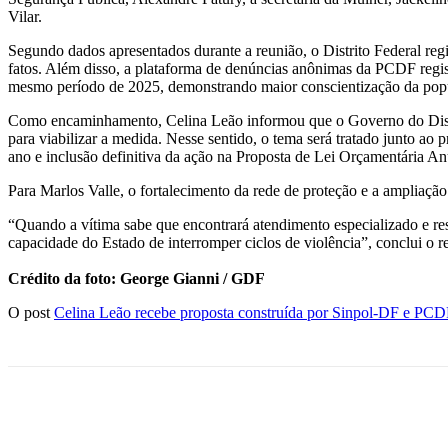
Vilar.
Segundo dados apresentados durante a reunião, o Distrito Federal reg
fatos. Além disso, a plataforma de denúncias anônimas da PCDF regi
mesmo período de 2025, demonstrando maior conscientização da popul
Como encaminhamento, Celina Leão informou que o Governo do Distrito
para viabilizar a medida. Nesse sentido, o tema será tratado junto a
ano e inclusão definitiva da ação na Proposta de Lei Orçamentária 
Para Marlos Valle, o fortalecimento da rede de proteção e a ampliaçã
“Quando a vítima sabe que encontrará atendimento especializado e resp
capacidade do Estado de interromper ciclos de violência”, conclui o r
Crédito da foto: George Gianni / GDF
O post
Celina Leão recebe proposta construída por Sinpol-DF e PCDF