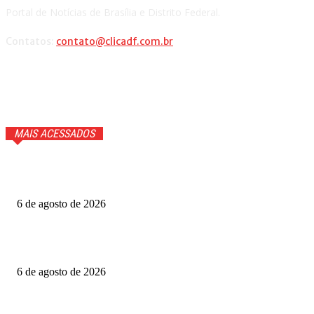
Portal de Notícias de Brasília e Distrito Federal.
Contatos:
contato@clicadf.com.br
MAIS ACESSADOS
GTA 6 ganhará trailer com cenas inéditas na Netflix. Veja
detalhes
6 de agosto de 2026
Fotógrafo Rainer Faulstich leva Studio Cosplay ao
Metrópoles Game Festival
6 de agosto de 2026
Diretor expõe “boicote” a O Agente Secreto após empate