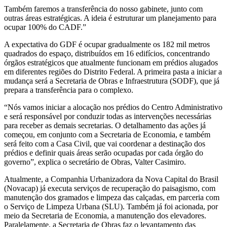
Também faremos a transferência do nosso gabinete, junto com
outras áreas estratégicas. A ideia é estruturar um planejamento para
ocupar 100% do CADF.”
A expectativa do GDF é ocupar gradualmente os 182 mil metros
quadrados do espaço, distribuídos em 16 edifícios, concentrando
órgãos estratégicos que atualmente funcionam em prédios alugados
em diferentes regiões do Distrito Federal. A primeira pasta a iniciar a
mudança será a Secretaria de Obras e Infraestrutura (SODF), que já
prepara a transferência para o complexo.
“Nós vamos iniciar a alocação nos prédios do Centro Administrativo
e será responsável por conduzir todas as intervenções necessárias
para receber as demais secretarias. O detalhamento das ações já
começou, em conjunto com a Secretaria de Economia, e também
será feito com a Casa Civil, que vai coordenar a destinação dos
prédios e definir quais áreas serão ocupadas por cada órgão do
governo”, explica o secretário de Obras, Valter Casimiro.
Atualmente, a Companhia Urbanizadora da Nova Capital do Brasil
(Novacap) já executa serviços de recuperação do paisagismo, com
manutenção dos gramados e limpeza das calçadas, em parceria com
o Serviço de Limpeza Urbana (SLU). Também já foi acionada, por
meio da Secretaria de Economia, a manutenção dos elevadores.
Paralelamente, a Secretaria de Obras faz o levantamento das