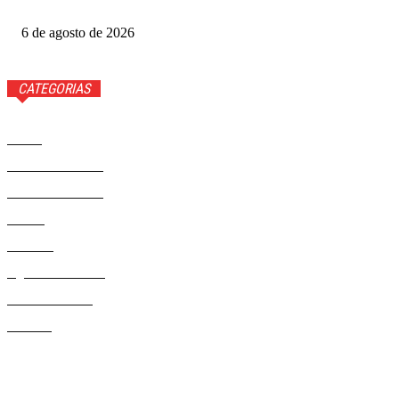
no Grande Otelo
6 de agosto de 2026
CATEGORIAS
Brasil
37568
Distrito Federal
19424
Entretenimento
14274
Saúde
9808
Politica
328
Agenda Cultural
46
Délio Andrade
32
Cultura
13