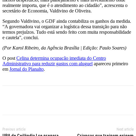
realmente importa, que é o atendimento ao cidadão”, acrescenta o
secretário de Economia, Valdivino de Oliveira.
Segundo Valdivino, o GDF ainda contabiliza os ganhos da medida.
“A governadora vai organizar a logística dessa transição para não
termos prejuízos. Tudo está sendo feito com muita responsabilidade
e cautela”, conclui.
(Por Karol Ribeiro, da Agência Brasília | Edição: Paulo Soares)
O post
Celina determina ocupação imediata do Centro
Administrativo para reduzir gastos com aluguel
apareceu primeiro
em
Jornal do Planalto
.
Previous article
Next article
UPA de Ceilândia I se prepara
Crianças que treinam exigem