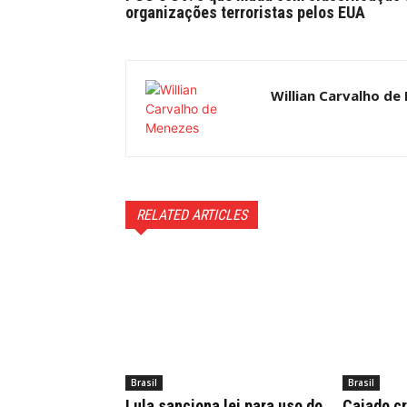
organizações terroristas pelos EUA
Willian Carvalho de
RELATED ARTICLES
Brasil
Brasil
Lula sanciona lei para uso do
Caiado cr