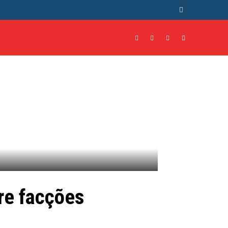
NTO
CULTURA
MORE
re facções