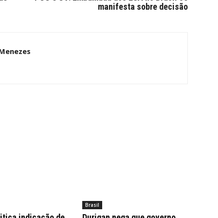
manifesta sobre decisão
 Menezes
Brasil
itica indicação de
Durigan nega que governo