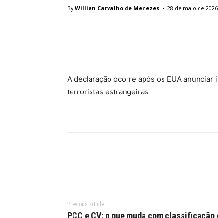
-
By
Willian Carvalho de Menezes
28 de maio de 2026
Facebook
Twitter
Pinte
A declaração ocorre após os EUA anunciar i
terroristas estrangeiras
Previous article
PCC e CV: o que muda com classificação 