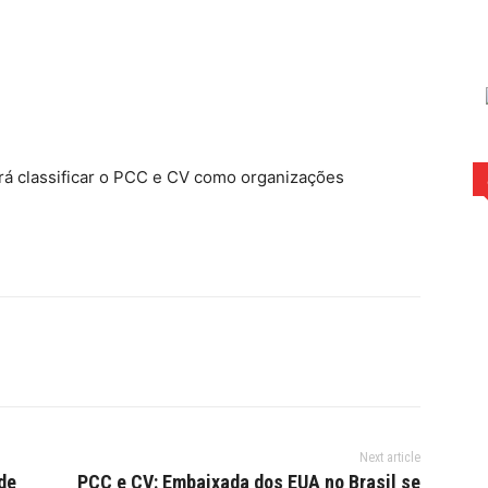
rest
WhatsApp
rá classificar o PCC e CV como organizações
Next article
de
PCC e CV: Embaixada dos EUA no Brasil se