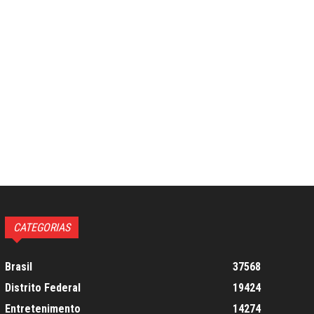
CATEGORIAS
Brasil
37568
Distrito Federal
19424
Entretenimento
14274