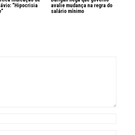
lávio: “Hipocrisia
avalie mudança na regra do
e”
salário mínimo
Name:*
Email:*