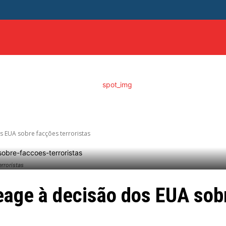
ITICA
DISTRITO FEDERAL
SAÚDE
ENTRETENIME
s EUA sobre facções terroristas
rroristas
eage à decisão dos EUA sob