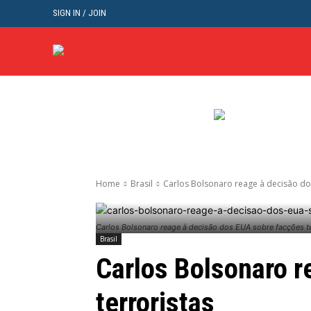
SIGN IN / JOIN
BRASIL
POL
Home
Brasil
Carlos Bolsonaro reage à decisão do
Carlos Bolsonaro reage à decisão dos EUA sobre facções te
Brasil
Carlos Bolsonaro r
terroristas