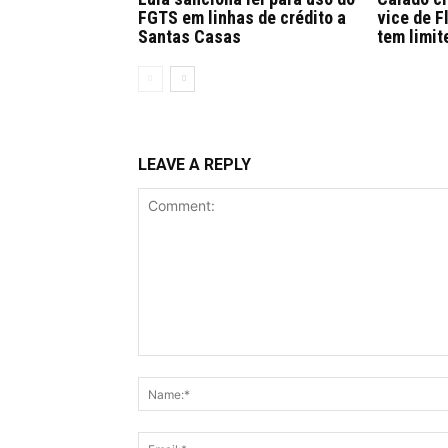
FGTS em linhas de crédito a
vice de F
Santas Casas
tem limit
LEAVE A REPLY
Comment: