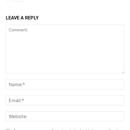
LEAVE A REPLY
Comment:
Na
Ema
Web