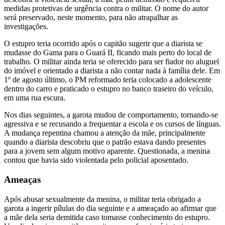
medidas protetivas de urgência contra o militar. O nome do autor
será preservado, neste momento, para não atrapalhar as
investigações.
O estupro teria ocorrido após o capitão sugerir que a diarista se
mudasse do Gama para o Guará II, ficando mais perto do local de
trabalho. O militar ainda teria se oferecido para ser fiador no aluguel
do imóvel e orientado a diarista a não contar nada à família dele. Em
1º de agosto último, o PM reformado teria colocado a adolescente
dentro do carro e praticado o estupro no banco traseiro do veículo,
em uma rua escura.
Nos dias seguintes, a garota mudou de comportamento, tornando-se
agressiva e se recusando a frequentar a escola e os cursos de línguas.
A mudança repentina chamou a atenção da mãe, principalmente
quando a diarista descobriu que o patrão estava dando presentes
para a jovem sem algum motivo aparente. Questionada, a menina
contou que havia sido violentada pelo policial aposentado.
Ameaças
Após abusar sexualmente da menina, o militar teria obrigado a
garota a ingerir pílulas do dia seguinte e a ameaçado ao afirmar que
a mãe dela seria demitida caso tomasse conhecimento do estupro.