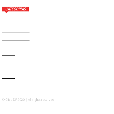
CATEGORIAS
Brasil
37581
Distrito Federal
19427
Entretenimento
14284
Saúde
9817
Politica
329
Agenda Cultural
46
Délio Andrade
32
Cultura
13
© Clica DF 2020 | All rights reserved