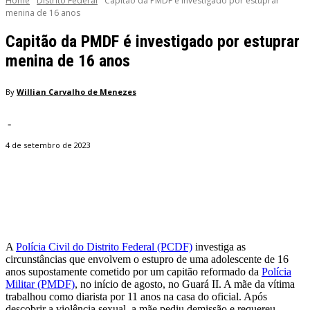
Home
Distrito Federal
Capitão da PMDF é investigado por estuprar
menina de 16 anos
Capitão da PMDF é investigado por estuprar
menina de 16 anos
By
Willian Carvalho de Menezes
-
4 de setembro de 2023
Facebook
Twitter
Pinterest
WhatsApp
A
Polícia Civil do Distrito Federal (PCDF)
investiga as
circunstâncias que envolvem o estupro de uma adolescente de 16
anos supostamente cometido por um capitão reformado da
Polícia
Militar (PMDF)
, no início de agosto, no Guará II. A mãe da vítima
trabalhou como diarista por 11 anos na casa do oficial. Após
descobrir a violência sexual, a mãe pediu demissão e requereu