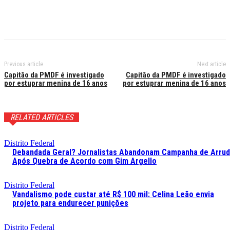
Previous article
Next article
Capitão da PMDF é investigado
Capitão da PMDF é investigado
por estuprar menina de 16 anos
por estuprar menina de 16 anos
RELATED ARTICLES
Distrito Federal
Debandada Geral? Jornalistas Abandonam Campanha de Arru
Após Quebra de Acordo com Gim Argello
Distrito Federal
Vandalismo pode custar até R$ 100 mil: Celina Leão envia
projeto para endurecer punições
Distrito Federal