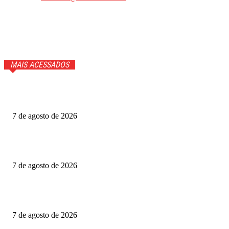
MAIS ACESSADOS
Anitta faz confissão ao vivo e Ana Maria Braga cai na
gargalhada. Veja
7 de agosto de 2026
Gabigol na Netflix? Quem é Gabriel Barbosa, ator de A
Última Casa
7 de agosto de 2026
Como funciona o Discord, aplicativo que Janja quer bloquear
no Brasil
7 de agosto de 2026