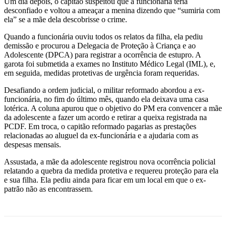
Um dia depois, o capitão suspeitou que a funcionária teria
desconfiado e voltou a ameaçar a menina dizendo que “sumiria com
ela” se a mãe dela descobrisse o crime.
Quando a funcionária ouviu todos os relatos da filha, ela pediu
demissão e procurou a Delegacia de Proteção à Criança e ao
Adolescente (DPCA) para registrar a ocorrência de estupro. A
garota foi submetida a exames no Instituto Médico Legal (IML), e,
em seguida, medidas protetivas de urgência foram requeridas.
Desafiando a ordem judicial, o militar reformado abordou a ex-
funcionária, no fim do último mês, quando ela deixava uma casa
lotérica. A coluna apurou que o objetivo do PM era convencer a mãe
da adolescente a fazer um acordo e retirar a queixa registrada na
PCDF. Em troca, o capitão reformado pagarias as prestações
relacionadas ao aluguel da ex-funcionária e a ajudaria com as
despesas mensais.
Assustada, a mãe da adolescente registrou nova ocorrência policial
relatando a quebra da medida protetiva e requereu proteção para ela
e sua filha. Ela pediu ainda para ficar em um local em que o ex-
patrão não as encontrassem.