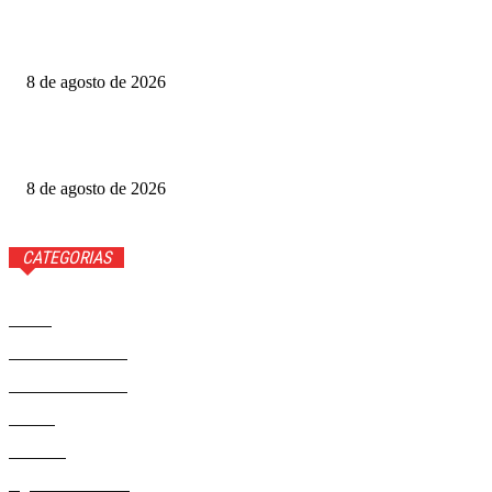
Produtoras cobram GDF por recursos para o Festival de
Brasília
8 de agosto de 2026
Luis Roberto volta à Globo quatro meses após diagnóstico
de câncer
8 de agosto de 2026
CATEGORIAS
Brasil
37593
Distrito Federal
19432
Entretenimento
14294
Saúde
9823
Politica
329
Agenda Cultural
46