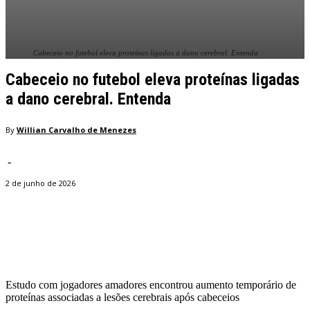
Cabeceio no futebol eleva proteínas ligadas a dano cerebral. Entenda
Cabeceio no futebol eleva proteínas ligadas
a dano cerebral. Entenda
By
Willian Carvalho de Menezes
-
2 de junho de 2026
Facebook
Twitter
Pinterest
WhatsApp
Estudo com jogadores amadores encontrou aumento temporário de
proteínas associadas a lesões cerebrais após cabeceios