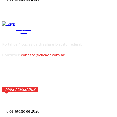
CLICA
DF
Portal de Notícias de Brasília e Distrito Federal.
Contatos:
contato@clicadf.com.br
MAIS ACESSADOS
Cauã Reymond coloca repórter em saia justa ao vivo
8 de agosto de 2026