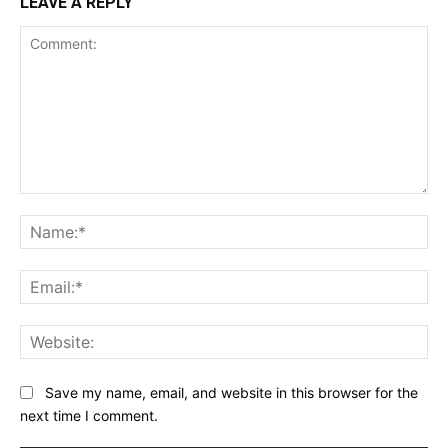
LEAVE A REPLY
Comment:
Na
Ema
Web
Save my name, email, and website in this browser for the
next time I comment.