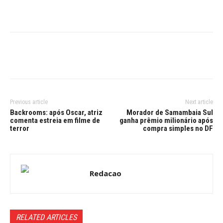
Previous article
Next article
Backrooms: após Oscar, atriz
Morador de Samambaia Sul
comenta estreia em filme de
ganha prêmio milionário após
terror
compra simples no DF
Redacao
RELATED ARTICLES