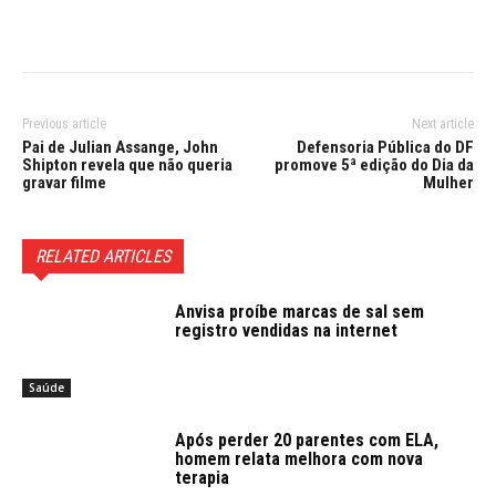
Previous article
Next article
Pai de Julian Assange, John
Defensoria Pública do DF
Shipton revela que não queria
promove 5ª edição do Dia da
gravar filme
Mulher
RELATED ARTICLES
Anvisa proíbe marcas de sal sem
registro vendidas na internet
Saúde
Após perder 20 parentes com ELA,
homem relata melhora com nova
terapia