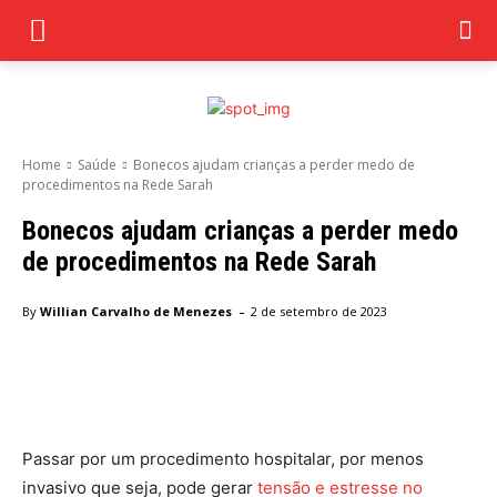
Home
Saúde
Bonecos ajudam crianças a perder medo de
procedimentos na Rede Sarah
Bonecos ajudam crianças a perder medo
de procedimentos na Rede Sarah
-
By
Willian Carvalho de Menezes
2 de setembro de 2023
Facebook
Twitter
Pinterest
Wha
Passar por um procedimento hospitalar, por menos
invasivo que seja, pode gerar
tensão e estresse no