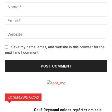
Na
Ema
Web
Save my name, email, and website in this browser for the
next time I comment.
ÚLTIMAS NOTICIAS
Cauã Reymond coloca repórter em saia