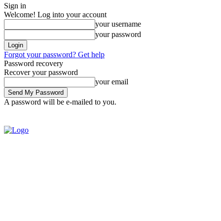
Sign in
Welcome! Log into your account
your username
your password
Forgot your password? Get help
Password recovery
Recover your password
your email
A password will be e-mailed to you.
SIGN IN / JOIN
BRASIL
POL