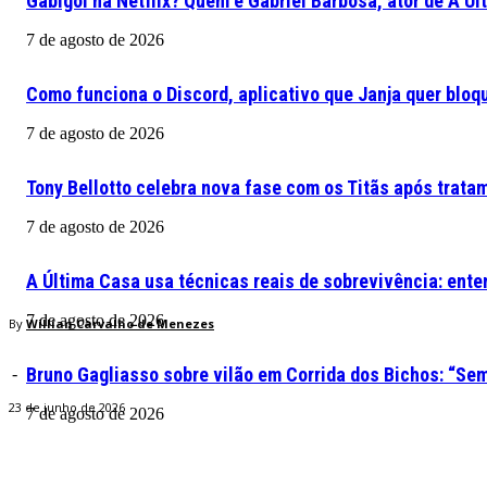
Gabigol na Netflix? Quem é Gabriel Barbosa, ator de A Ú
7 de agosto de 2026
Como funciona o Discord, aplicativo que Janja quer bloqu
7 de agosto de 2026
Tony Bellotto celebra nova fase com os Titãs após trata
7 de agosto de 2026
A Última Casa usa técnicas reais de sobrevivência: ente
7 de agosto de 2026
By
Willian Carvalho de Menezes
Bruno Gagliasso sobre vilão em Corrida dos Bichos: “S
-
23 de junho de 2026
7 de agosto de 2026