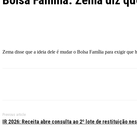
Bolsa Família: Zema diz q
Facebook
Twitter
Pinterest
WhatsApp
Zema disse que a ideia dele é mudar o Bolsa Família para exigir que 
Previous article
IR 2026: Receita abre consulta ao 2º lote de restituição nes