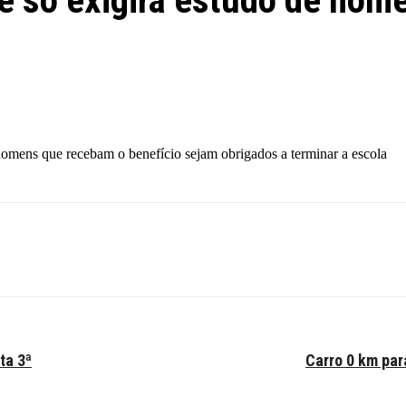
ue só exigirá estudo de hom
homens que recebam o benefício sejam obrigados a terminar a escola
ta 3ª
Carro 0 km par