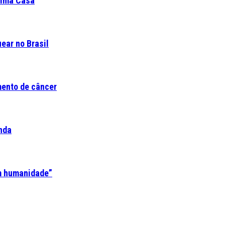
ltima Casa
ear no Brasil
mento de câncer
nda
em humanidade”