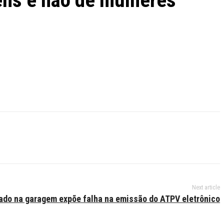
ens e não de mulheres
Next article
ado na garagem expõe falha na emissão do ATPV eletrônico