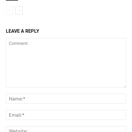
LEAVE A REPLY
Comment:
Na
Ema
Web