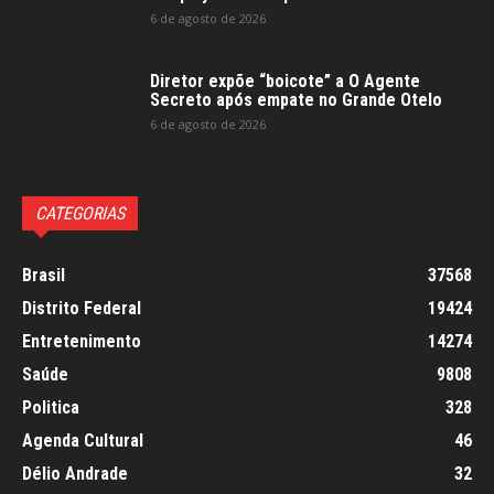
6 de agosto de 2026
Diretor expõe “boicote” a O Agente
Secreto após empate no Grande Otelo
6 de agosto de 2026
CATEGORIAS
Brasil
37568
Distrito Federal
19424
Entretenimento
14274
Saúde
9808
Politica
328
Agenda Cultural
46
Délio Andrade
32