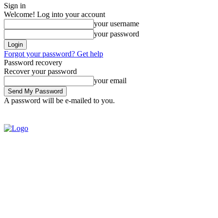
Sign in
Welcome! Log into your account
your username
your password
Forgot your password? Get help
Password recovery
Recover your password
your email
A password will be e-mailed to you.
SIGN IN / JOIN
BRASIL
POL