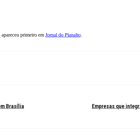
o
apareceu primeiro em
Jornal do Planalto
.
m Brasília
Empresas que integ