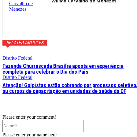
Willian Carvalho de Menezes
RELATED ARTICLES
Distrito Federal
Fazenda Churrascada Brasília aposta em experiência
completa para celebrar o Dia dos Pais
Distrito Federal
Atenção! Golpistas estão cobrando por processos seletivo
ou cursos de capacitação em unidades de saúde do DF
Please enter your comment!
Name:*
Please enter your name here