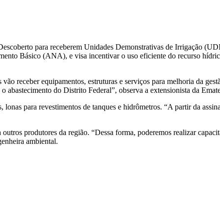
Descoberto para receberem Unidades Demonstrativas de Irrigação (UDIs
o Básico (ANA), e visa incentivar o uso eficiente do recurso hídrico 
vão receber equipamentos, estruturas e serviços para melhoria da ges
a o abastecimento do Distrito Federal”, observa a extensionista da Emat
, lonas para revestimentos de tanques e hidrômetros. “A partir da ass
outros produtores da região. “Dessa forma, poderemos realizar capacitaç
genheira ambiental.