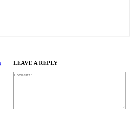
LEAVE A REPLY
a
Co