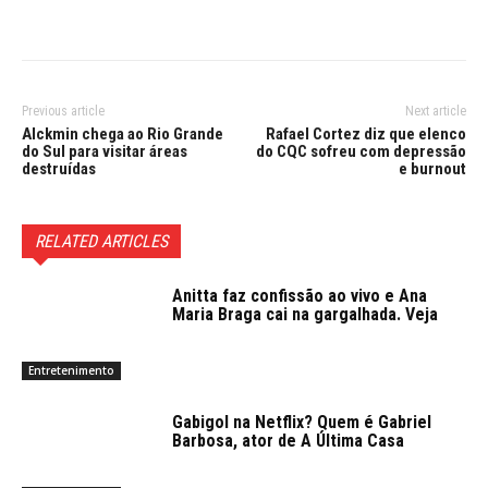
Previous article
Next article
Alckmin chega ao Rio Grande
Rafael Cortez diz que elenco
do Sul para visitar áreas
do CQC sofreu com depressão
destruídas
e burnout
RELATED ARTICLES
Anitta faz confissão ao vivo e Ana
Maria Braga cai na gargalhada. Veja
Entretenimento
Gabigol na Netflix? Quem é Gabriel
Barbosa, ator de A Última Casa