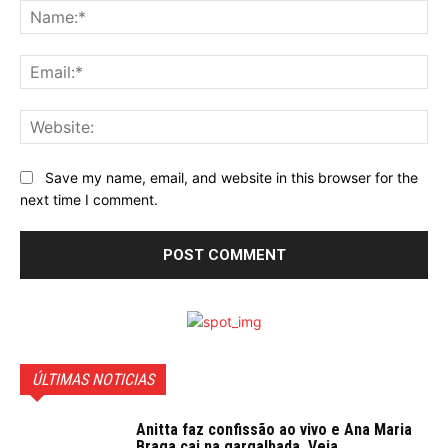
Na
Ema
Web
Save my name, email, and website in this browser for the
next time I comment.
ÚLTIMAS NOTICIAS
Anitta faz confissão ao vivo e Ana Maria
Braga cai na gargalhada. Veja