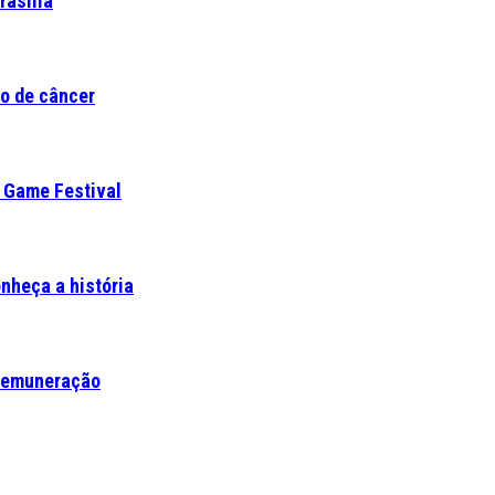
rasília
co de câncer
 Game Festival
nheça a história
e remuneração