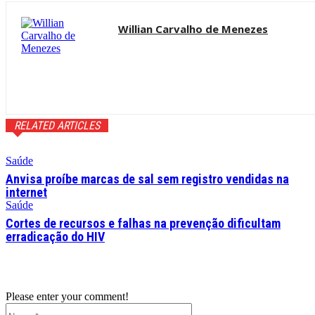
Willian Carvalho de Menezes
RELATED ARTICLES
Saúde
Anvisa proíbe marcas de sal sem registro vendidas na
internet
Saúde
Cortes de recursos e falhas na prevenção dificultam
erradicação do HIV
Please enter your comment!
Name:*