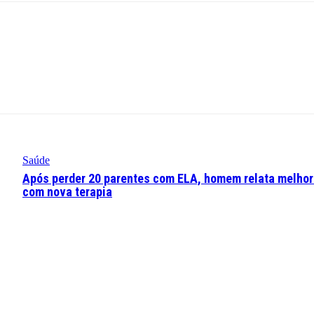
Saúde
Após perder 20 parentes com ELA, homem relata melhor
com nova terapia