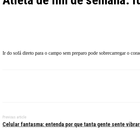
Atleta de fim de semana: f
Facebook
Twitter
Pinterest
WhatsApp
Ir do sofá direto para o campo sem preparo pode sobrecarregar o coraç
Previous article
Celular fantasma: entenda por que tanta gente sente vibra