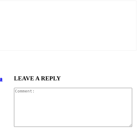
LEAVE A REPLY
a
Co