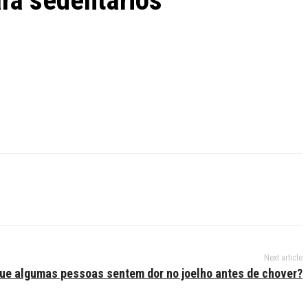
ara sedentários
Next article
que algumas pessoas sentem dor no joelho antes de chover?