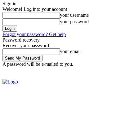
Sign in
Welcome! Log into your account
your username
your password
Forgot your password? Get help
Password recovery
Recover your password
your email
A password will be e-mailed to you.
SIGN IN / JOIN
BRASIL
POL