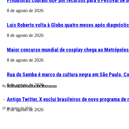
Produtoras cobram GDF por recursos para o Festival de B
8 de agosto de 2026
Luis Roberto volta à Globo quatro meses após diagnósti
8 de agosto de 2026
Maior concurso mundial de cosplay chega ao Metrópoles
8 de agosto de 2026
Rua do Samba é marco da cultura negra em São Paulo. Co
8 de agosto de 2026
By
Willian Carvalho de Menezes
Antigo Twitter, X exclui brasileiros de novo programa d
-
22 de maio de 2026
8 de agosto de 2026