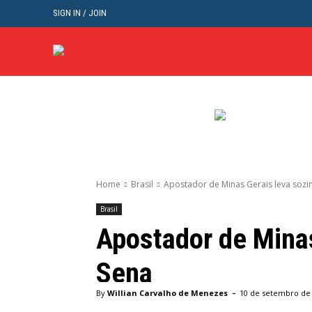
SIGN IN / JOIN
BRASIL
POL
Home
Brasil
Apostador de Minas Gerais leva sozi
Brasil
Apostador de Mina
Sena
-
By
Willian Carvalho de Menezes
10 de setembro de