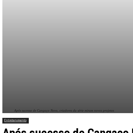
Após sucesso de Cangaço Novo, criadores da série miram novos projetos
Entretenimento