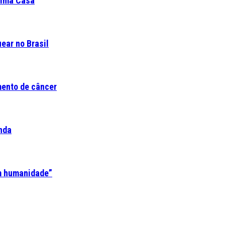
ltima Casa
ear no Brasil
mento de câncer
nda
em humanidade”