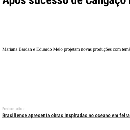
Após sucesso de Cangaço N
Facebook
Twitter
Pinterest
WhatsApp
Mariana Bardan e Eduardo Melo projetam novas produções com temát
Previous article
Brasiliense apresenta obras inspiradas no oceano em feira