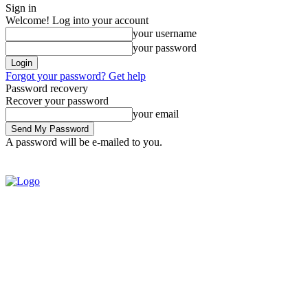
Sign in
Welcome! Log into your account
your username
your password
Forgot your password? Get help
Password recovery
Recover your password
your email
A password will be e-mailed to you.
SIGN IN / JOIN
BRASIL
POL