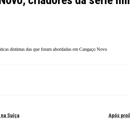
ovo, criadores da série mi
icas distintas das que foram abordadas em Cangaço Novo
 na Suíça
Após proi