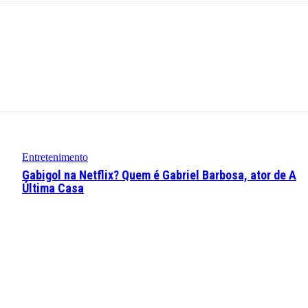
Entretenimento
Gabigol na Netflix? Quem é Gabriel Barbosa, ator de A
Última Casa