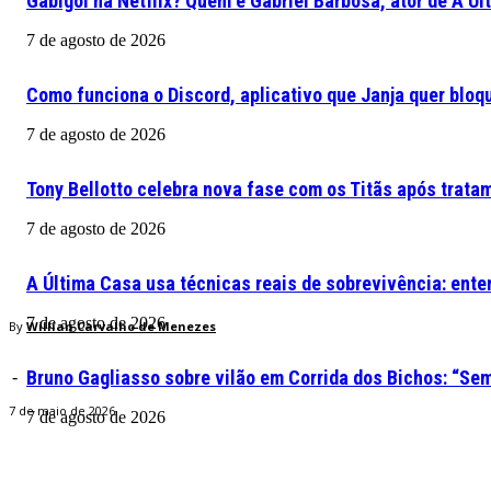
Gabigol na Netflix? Quem é Gabriel Barbosa, ator de A Ú
7 de agosto de 2026
Como funciona o Discord, aplicativo que Janja quer bloqu
7 de agosto de 2026
Tony Bellotto celebra nova fase com os Titãs após trata
7 de agosto de 2026
A Última Casa usa técnicas reais de sobrevivência: ente
7 de agosto de 2026
By
Willian Carvalho de Menezes
Bruno Gagliasso sobre vilão em Corrida dos Bichos: “S
-
7 de maio de 2026
7 de agosto de 2026