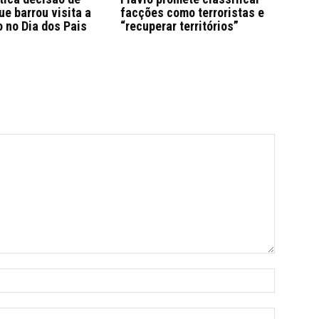
e barrou visita a
facções como terroristas e
 no Dia dos Pais
“recuperar territórios”
Name:*
Email:*