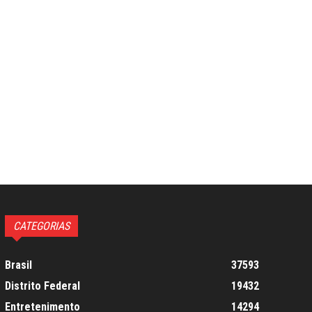
CATEGORIAS
Brasil
37593
Distrito Federal
19432
Entretenimento
14294