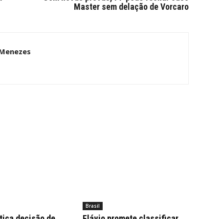
Master sem delação de Vorcaro
 Menezes
Brasil
itica decisão de
Flávio promete classificar