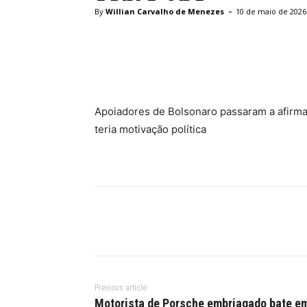
-
By
Willian Carvalho de Menezes
10 de maio de 2026
Facebook
Twitter
Pinte
Apoiadores de Bolsonaro passaram a afirma
teria motivação política
Previous article
Motorista de Porsche embriagado bate e