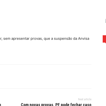
rest
WhatsApp
r, sem apresentar provas, que a suspensão da Anvisa
Next article
m
Com novas provas, PF pode fechar caso