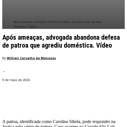
Após ameaças, advogada abandona defesa de patroa que agrediu
doméstica. Vídeo
Após ameaças, advogada abandona defesa
de patroa que agrediu doméstica. Vídeo
By
Willian Carvalho de Menezes
-
9 de maio de 2026
Facebook
Twitter
Pinterest
WhatsApp
A patroa, identificada como Carolina Sthela, pode responder na
Justiça pelo crime de tortura. Caso ocorreu na Grande São Luís