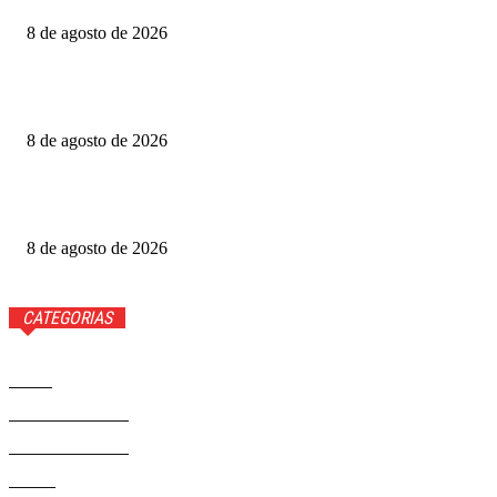
8 de agosto de 2026
Produtoras cobram GDF por recursos para o Festival de
Brasília
8 de agosto de 2026
Luis Roberto volta à Globo quatro meses após diagnóstico
de câncer
8 de agosto de 2026
CATEGORIAS
Brasil
37593
Distrito Federal
19432
Entretenimento
14294
Saúde
9823