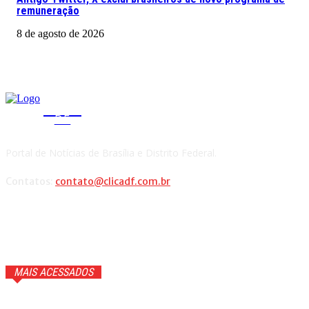
remuneração
8 de agosto de 2026
CLICA
DF
Portal de Notícias de Brasília e Distrito Federal.
Contatos:
contato@clicadf.com.br
MAIS ACESSADOS
Cauã Reymond coloca repórter em saia justa ao vivo