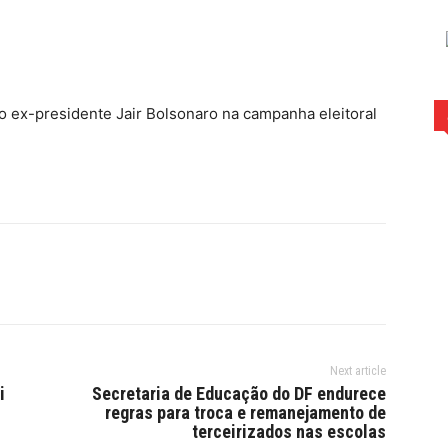
rest
WhatsApp
 do ex-presidente Jair Bolsonaro na campanha eleitoral
Next article
i
Secretaria de Educação do DF endurece
regras para troca e remanejamento de
terceirizados nas escolas