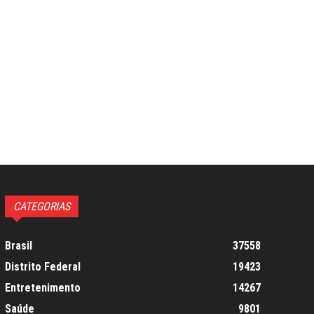
CATEGORIAS
Brasil
37558
Distrito Federal
19423
Entretenimento
14267
Saúde
9801