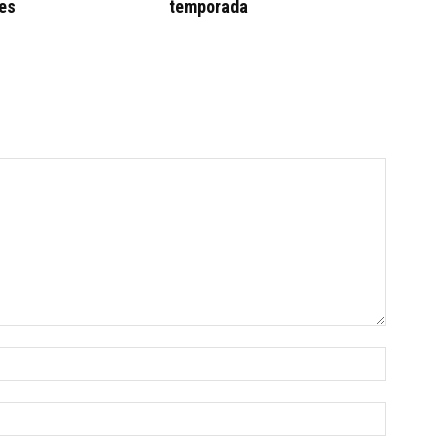
es
temporada
Name:*
Email:*