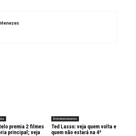
 Menezes
nto
Entretenimento
elo premia 2 filmes
Ted Lasso: veja quem volta e
ria principal; veja
quem não estará na 4ª