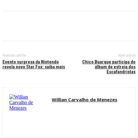
Previous article
Next article
Evento surpresa da Nintendo
Chico Buarque participa do
revela novo Star Fox: saiba mais
álbum de estreia dos
Escafandristas
Willian Carvalho de Menezes