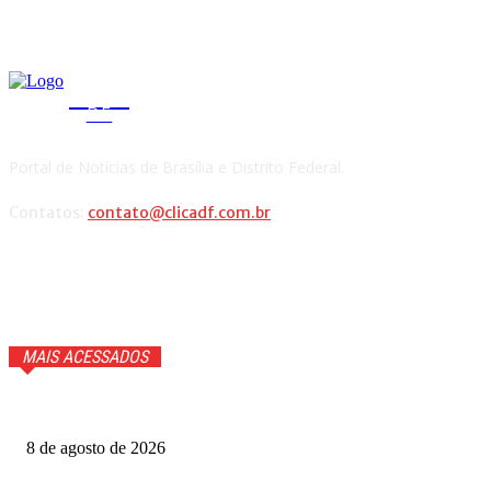
CLICA
DF
Portal de Notícias de Brasília e Distrito Federal.
Contatos:
contato@clicadf.com.br
MAIS ACESSADOS
Cauã Reymond coloca repórter em saia justa ao vivo
8 de agosto de 2026