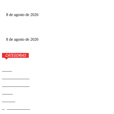
Produtoras cobram GDF por recursos para o Festival de
Brasília
8 de agosto de 2026
Luis Roberto volta à Globo quatro meses após diagnóstico
de câncer
8 de agosto de 2026
CATEGORIAS
Brasil
37593
Distrito Federal
19432
Entretenimento
14294
Saúde
9823
Politica
329
Agenda Cultural
46