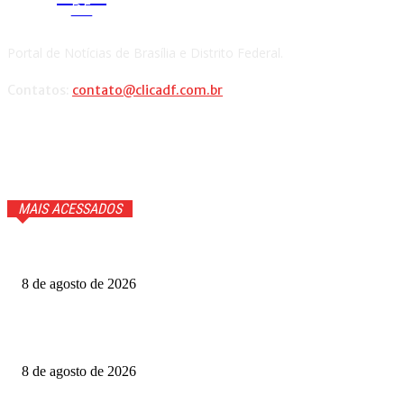
DF
Portal de Notícias de Brasília e Distrito Federal.
Contatos:
contato@clicadf.com.br
MAIS ACESSADOS
Cauã Reymond coloca repórter em saia justa ao vivo
8 de agosto de 2026
Produtoras cobram GDF por recursos para o Festival de
Brasília
8 de agosto de 2026