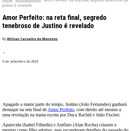
Home
Entretenimento
Amor Perfeito: na reta final, segredo tenebroso de
Justino é revelado
Amor Perfeito: na reta final, segredo
tenebroso de Justino é revelado
By
Willian Carvalho de Menezes
-
5 de setembro de 2023
Facebook
Twitter
Pinterest
WhatsApp
Apagado a maior parte do tempo, Justino (João Fernandes) ganhará
destaque na reta final de
Amor Perfeito
, com direito até mesmo a
uma revelação na trama escrita por Duca Rachid e Julio Fischer.
Aparecida (Isabel Fillardis) e Antônio (Alan Rocha) criaram o
menino como filho adotivo, mas esconderam detalhes do passado do