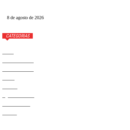
Luis Roberto volta à Globo quatro meses após diagnóstico
de câncer
8 de agosto de 2026
CATEGORIAS
Brasil
37593
Distrito Federal
19432
Entretenimento
14294
Saúde
9823
Politica
329
Agenda Cultural
46
Délio Andrade
32
Cultura
13