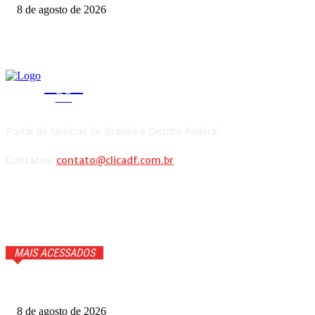
8 de agosto de 2026
CLICA
DF
Portal de Notícias de Brasília e Distrito Federal.
Contatos:
contato@clicadf.com.br
MAIS ACESSADOS
Cauã Reymond coloca repórter em saia justa ao vivo
8 de agosto de 2026