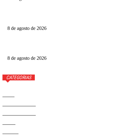
Produtoras cobram GDF por recursos para o Festival de
Brasília
8 de agosto de 2026
Luis Roberto volta à Globo quatro meses após diagnóstico
de câncer
8 de agosto de 2026
CATEGORIAS
Brasil
37593
Distrito Federal
19432
Entretenimento
14294
Saúde
9823
Politica
329