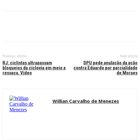
Previous article
Next article
RJ: ciclistas ultrapassam
DPU pede anulação da ação
bloqueios da ciclovia em meio a
contra Eduardo por parcialidade
ressaca. Vídeo
de Moraes
Willian Carvalho de Menezes