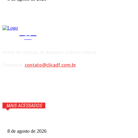
CLICA
DF
Portal de Notícias de Brasília e Distrito Federal.
Contatos:
contato@clicadf.com.br
MAIS ACESSADOS
Cauã Reymond coloca repórter em saia justa ao vivo
8 de agosto de 2026