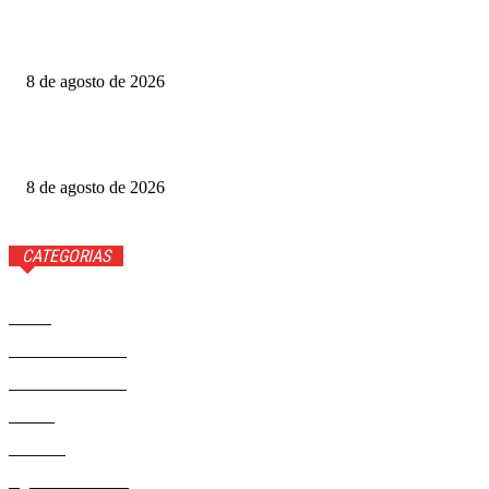
Produtoras cobram GDF por recursos para o Festival de
Brasília
8 de agosto de 2026
Luis Roberto volta à Globo quatro meses após diagnóstico
de câncer
8 de agosto de 2026
CATEGORIAS
Brasil
37593
Distrito Federal
19432
Entretenimento
14294
Saúde
9823
Politica
329
Agenda Cultural
46